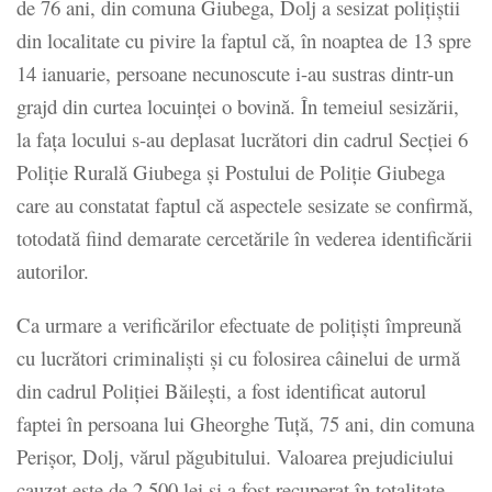
de 76 ani, din comuna Giubega, Dolj a sesizat poliţiştii
din localitate cu pivire la faptul că, în noaptea de 13 spre
14 ianuarie, persoane necunoscute i-au sustras dintr-un
grajd din curtea locuinţei o bovină. În temeiul sesizării,
la faţa locului s-au deplasat lucrători din cadrul Secţiei 6
Poliţie Rurală Giubega şi Postului de Poliţie Giubega
care au constatat faptul că aspectele sesizate se confirmă,
totodată fiind demarate cercetările în vederea identificării
autorilor.
Ca urmare a verificărilor efectuate de poliţişti împreună
cu lucrători criminalişti şi cu folosirea câinelui de urmă
din cadrul Poliţiei Băileşti, a fost identificat autorul
faptei în persoana lui Gheorghe Tuţă, 75 ani, din comuna
Perişor, Dolj, vărul păgubitului. Valoarea prejudiciului
cauzat este de 2.500 lei şi a fost recuperat în totalitate