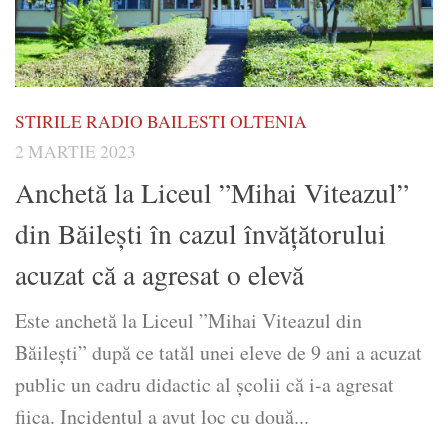
STIRILE RADIO BAILESTI OLTENIA
2 MARTIE 2023
Anchetă la Liceul ”Mihai Viteazul”
din Băilești în cazul învățătorului
acuzat că a agresat o elevă
Este anchetă la Liceul ”Mihai Viteazul din
Băilești” după ce tatăl unei eleve de 9 ani a acuzat
public un cadru didactic al școlii că i-a agresat
fiica. Incidentul a avut loc cu două...