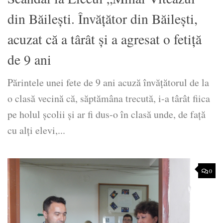
din Băileşti. Învăţător din Băileşti,
acuzat că a târât şi a agresat o fetiţă
de 9 ani
Părintele unei fete de 9 ani acuză învăţătorul de la
o clasă vecină că, săptămâna trecută, i-a târât fiica
pe holul şcolii şi ar fi dus-o în clasă unde, de faţă
cu alţi elevi,...
0