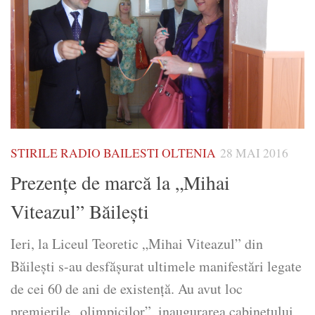
STIRILE RADIO BAILESTI OLTENIA
28 MAI 2016
Prezenţe de marcă la „Mihai
Viteazul” Băileşti
Ieri, la Liceul Teoretic „Mihai Viteazul” din
Băileşti s-au desfăşurat ultimele manifestări legate
de cei 60 de ani de existenţă. Au avut loc
premierile „olimpicilor”, inaugurarea cabinetului