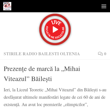
Skip to content
STIRILE RADIO BAILESTI OLTENIA
0
Prezenţe de marcă la „Mihai
Viteazul” Băileşti
Ieri, la Liceul Teoretic „Mihai Viteazul” din Băileşti s-au
desfăşurat ultimele manifestări legate de cei 60 de ani de
existenţă. Au avut loc premierile „olimpicilor”,