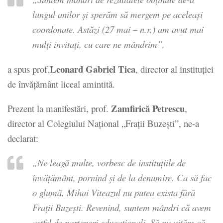
lungul anilor şi sperăm să mergem pe aceleaşi
coordonate. Astăzi (27 mai – n.r.) am avut mai
mulţi invitaţi, cu care ne mândrim”,
Leonard Gabriel Tica
a spus prof.
, director al instituţiei
de învăţământ liceal amintită.
Zamfirică Petrescu
Prezent la manifestări, prof.
,
director al Colegiului Naţional „Fraţii Buzeşti”, ne-a
declarat:
„Ne leagă multe, vorbesc de instituţiile de
învăţământ, pornind şi de la denumire. Ca să fac
o glumă, Mihai Viteazul nu putea exista fără
Fraţii Buzeşti. Revenind, suntem mândri că avem
astfel de parteneri educaţionali. Să nu uităm că