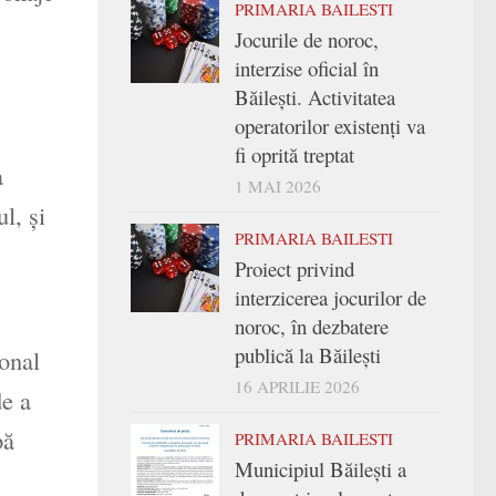
PRIMARIA BAILESTI
Jocurile de noroc,
interzise oficial în
Băilești. Activitatea
operatorilor existenți va
fi oprită treptat
a
1 MAI 2026
l, și
PRIMARIA BAILESTI
Proiect privind
interzicerea jocurilor de
noroc, în dezbatere
publică la Băilești
ional
16 APRILIE 2026
de a
pă
PRIMARIA BAILESTI
Municipiul Băilești a