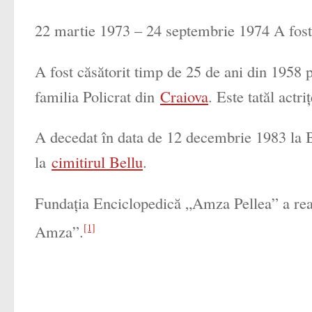
22 martie 1973 – 24 septembrie 1974 A fost 
A fost căsătorit timp de 25 de ani din 1958
familia Policrat din
Craiova
. Este tatăl actri
A decedat în data de 12 decembrie 1983 la B
la
cimitirul Bellu
.
Fundația Enciclopedică „Amza Pellea” a re
Amza”
.
[1]