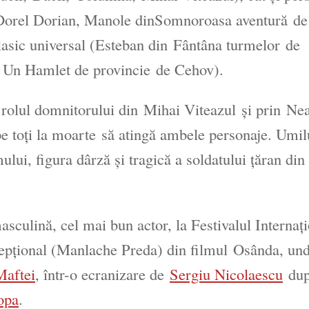
orel Dorian, Manole din
Somnoroasa aventură
de
clasic universal (Esteban din
Fântâna turmelor
de
n
Un Hamlet de provincie
de Cehov).
 rolul domnitorului din
Mihai Viteazul
și prin
Ne
 toți la moarte
să atingă ambele personaje. Umilu
mului, figura dârză și tragică a soldatului țăran din
sculină, cel mai bun actor, la Festivalul Internaț
xcepțional (Manlache Preda) din filmul
Osânda
, un
Maftei
, într-o ecranizare de
Sergiu Nicolaescu
du
opa
.