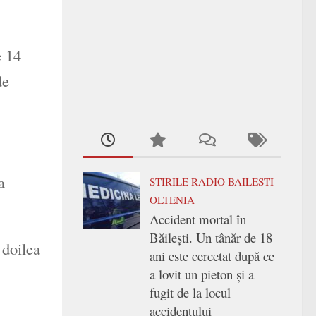
e 14
de
a
STIRILE RADIO BAILESTI
OLTENIA
Accident mortal în
Băilești. Un tânăr de 18
 doilea
ani este cercetat după ce
a lovit un pieton și a
fugit de la locul
accidentului