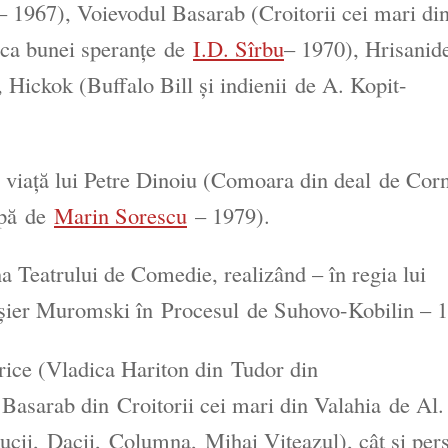
– 1967), Voievodul Basarab (
Croitorii cei mari di
ca bunei speranțe
de
I.D. Sîrbu
– 1970), Hrisanid
, Hickok (
Buffalo Bill și indienii
de A. Kopit-
viață lui Petre Dinoiu (
Comoara din deal
de Corn
pă
de
Marin Sorescu
– 1979).
a Teatrului de Comedie, realizând – în regia lui
oșier Muromski în
Procesul
de Suhovo-Kobilin – 1
orice (Vladica Hariton din
Tudor din
l Basarab din
Croitorii cei mari din Valahia
de Al.
ucii
,
Dacii
,
Columna
,
Mihai Viteazul
), cât și per