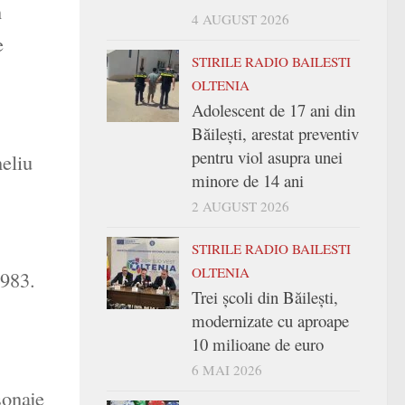
n
4 AUGUST 2026
e
STIRILE RADIO BAILESTI
OLTENIA
Adolescent de 17 ani din
Băilești, arestat preventiv
pentru viol asupra unei
eliu
minore de 14 ani
2 AUGUST 2026
STIRILE RADIO BAILESTI
OLTENIA
983.
Trei şcoli din Băileşti,
modernizate cu aproape
10 milioane de euro
6 MAI 2026
sonaje