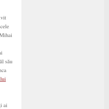
vit
 cele
 Mihai
ai
tăl său
nca
lui
i ai