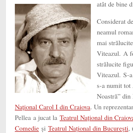
atât de bine d
Considerat de
neamul romane
mai strălucit
Viteazul. A fo
strălucite fi
Viteazul. S-a 
s-a numit tot
Noastră” din 
Național Carol I din Craiova
. Un reprezenta
Pellea
a jucat la
Teatrul Național din Craiov
Comedie
și
Teatrul Național din București
,