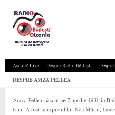
Skip to content
Ascultă Live
Despre Radio Băilești
Despre 
DESPRE AMZA PELLEA
Amza Pellea
născut pe 7 aprilie 1931 în Băi
film. A fost interpretul lui
Nea Mărin
, bine