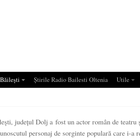
Băilești
Știrile Radio Bailesti Oltenia
Utile
lești, județul Dolj a fost un actor român de teatru 
cunoscutul personaj de sorginte populară care i-a r