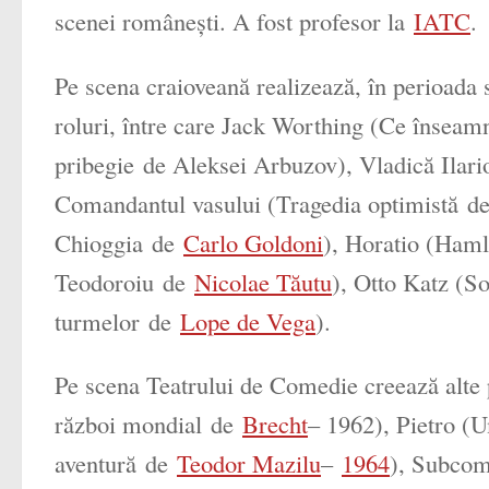
scenei românești. A fost profesor la
IATC
.
Pe scena craioveană realizează, în perioada 
roluri, între care Jack Worthing (
Ce înseamnă
pribegie
de Aleksei Arbuzov), Vladică Ilari
Comandantul vasului (
Tragedia optimistă
de
Chioggia
de
Carlo Goldoni
), Horatio (
Haml
Teodoroiu
de
Nicolae Tăutu
), Otto Katz (
So
turmelor
de
Lope de Vega
).
Pe scena Teatrului de Comedie creează alte p
război mondial
de
Brecht
– 1962), Pietro (
U
aventură
de
Teodor Mazilu
–
1964
), Subcom