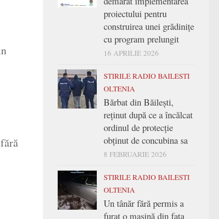
demarat implementarea
proiectului pentru
construirea unei grădinițe
cu program prelungit
in
16 APRILIE 2026
STIRILE RADIO BAILESTI
OLTENIA
Bărbat din Băilești,
reținut după ce a încălcat
ordinul de protecție
obținut de concubina sa
fără
8 FEBRUARIE 2026
STIRILE RADIO BAILESTI
OLTENIA
Un tânăr fără permis a
furat o mașină din fața