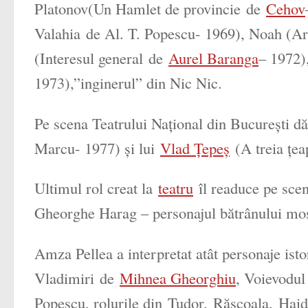
Platonov(
Un Hamlet de provincie
de
Cehov
Valahia
de Al. T. Popescu- 1969), Noah (
Ar
(
Interesul general
de
Aurel Baranga
– 1972)
1973),”inginerul” din Nic Nic.
Pe scena Teatrului Național din București dă 
Marcu- 1977) și lui
Vlad Țepeș
(
A treia țea
Ultimul rol creat la
teatru
îl readuce pe scen
Gheorghe Harag – personajul bătrânului m
Amza Pellea a interpretat atât personaje ist
Vladimiri
de
Mihnea Gheorghiu
, Voievodu
Popescu, rolurile din
Tudor
,
Răscoala
,
Haid