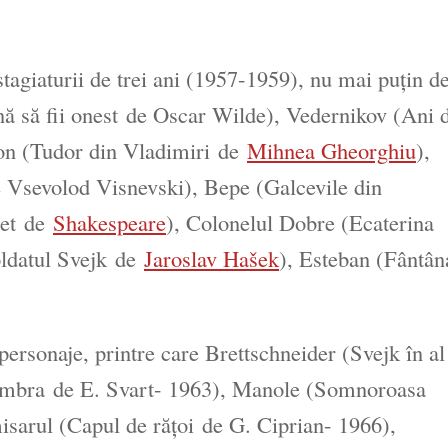
stagiaturii de trei ani (1957-1959), nu mai puțin d
 să fii onest
de Oscar Wilde), Vedernikov (
Ani 
on (
Tudor din Vladimiri
de
Mihnea Gheorghiu
),
 Vsevolod Visnevski), Bepe (
Galcevile din
et
de
Shakespeare
), Colonelul Dobre (
Ecaterina
ldatul Svejk
de
Jaroslav Hašek
), Esteban (
Fântân
ersonaje, printre care Brettschneider (
Svejk în al
mbra
de E. Svart- 1963), Manole (
Somnoroasa
isarul (
Capul de rățoi
de G. Ciprian- 1966),