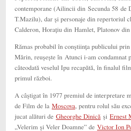
contemporane (Ailincii din
Secunda 58
de D
T.Mazilu), dar și personaje din repertoriul 
Calderon, Horațiu din
Hamlet
, Platonov di
Rămas probabil în conștiința publicului prin
Mărin
, reușește în
Atunci i-am condamnat pe
câteodată veselul Ipu recapătă, în finalul fil
primul război.
A câștigat în 1977 premiul de interpretare ma
de Film de la
Moscova
, pentru rolul său e
jucat alături de
Gheorghe Dinică
și
Ernest 
„Velerim și Veler Doamne” de
Victor Ion P