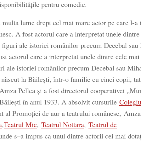
isponibilitățile pentru comedie.
 multa lume drept cel mai mare actor pe care l-a i
sc. A fost actorul care a interpretat unele dintre
e figuri ale istoriei românilor precum Decebal sau
st actorul care a interpretat unele dintre cele mai
guri ale istoriei românilor precum Decebal sau Mih
născut la Băilești, într-o familie cu cinci copii, ta
 Amza Pellea și a fost directorul cooperativei „Mu
Băilești în anul 1933. A absolvit cursurile
Colegiu
nt al Promoției de aur a teatrului românesc,
Amza
a
,
Teatrul Mic
,
Teatrul Nottara
,
Teatrul de
 unde s–a impus ca unul dintre actorii cei mai dotaț