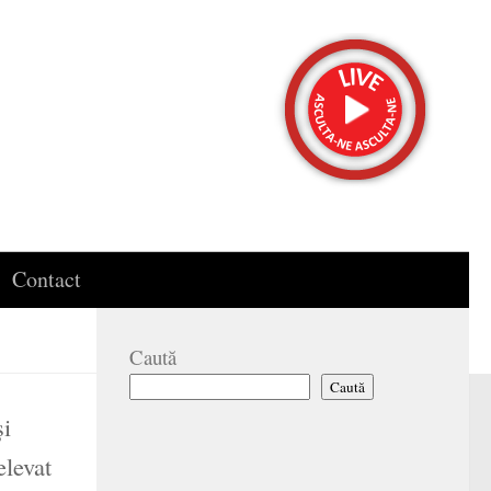
Contact
Caută
Caută
și
elevat