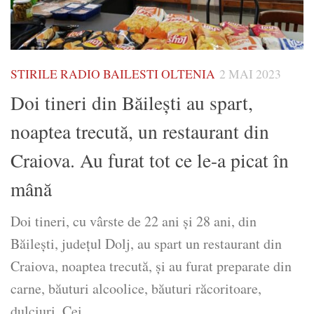
STIRILE RADIO BAILESTI OLTENIA
2 MAI 2023
Doi tineri din Băilești au spart,
noaptea trecută, un restaurant din
Craiova. Au furat tot ce le-a picat în
mână
Doi tineri, cu vârste de 22 ani și 28 ani, din
Băilești, județul Dolj, au spart un restaurant din
Craiova, noaptea trecută, și au furat preparate din
carne, băuturi alcoolice, băuturi răcoritoare,
dulciuri. Cei...