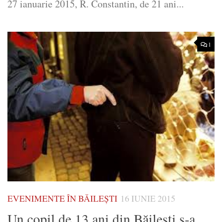
27 ianuarie 2015, R. Constantin, de 21 ani...
1
EVENIMENTE ÎN BĂILEȘTI
16 IUNIE 2015
Un copil de 13 ani din Băileşti s-a