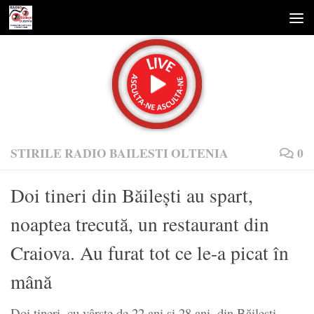
Skip to content
STIRILE RADIO BAILESTI OLTENIA
0
Doi tineri din Băilești au spart,
noaptea trecută, un restaurant din
Craiova. Au furat tot ce le-a picat în
mână
Doi tineri, cu vârste de 22 ani și 28 ani, din Băilești,