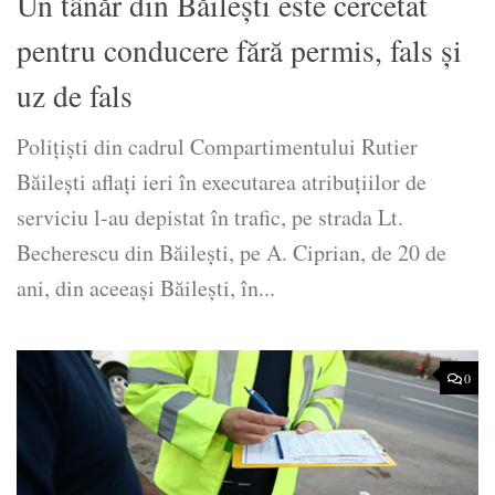
Un tânăr din Băileşti este cercetat
pentru conducere fără permis, fals și
uz de fals
Polițiști din cadrul Compartimentului Rutier
Băilești aflați ieri în executarea atribuțiilor de
serviciu l-au depistat în trafic, pe strada Lt.
Becherescu din Băilești, pe A. Ciprian, de 20 de
ani, din aceeaşi Băileşti, în...
0