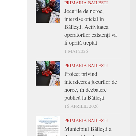
PRIMARIA BAILESTI
Jocurile de noroc,
interzise oficial în
Băilești. Activitatea
operatorilor existenți va
fi oprită treptat
1 MAI 2026
PRIMARIA BAILESTI
Proiect privind
interzicerea jocurilor de
noroc, în dezbatere
publică la Băilești
16 APRILIE 2026
PRIMARIA BAILESTI
Municipiul Băilești a