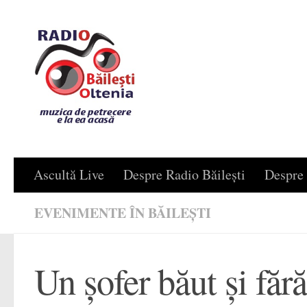
Skip to content
Ascultă Live
Despre Radio Băilești
Despre 
EVENIMENTE ÎN BĂILEȘTI
Un șofer băut și fără