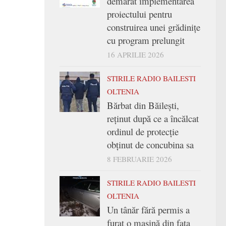
demarat implementarea
proiectului pentru
construirea unei grădinițe
cu program prelungit
16 APRILIE 2026
STIRILE RADIO BAILESTI
OLTENIA
Bărbat din Băilești,
reținut după ce a încălcat
ordinul de protecție
obținut de concubina sa
8 FEBRUARIE 2026
STIRILE RADIO BAILESTI
OLTENIA
Un tânăr fără permis a
furat o mașină din fața