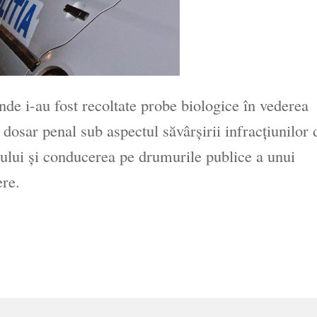
unde i-au fost recoltate probe biologice în vederea
t dosar penal sub aspectul săvârșirii infracțiunilor 
lului și conducerea pe drumurile publice a unui
ere.