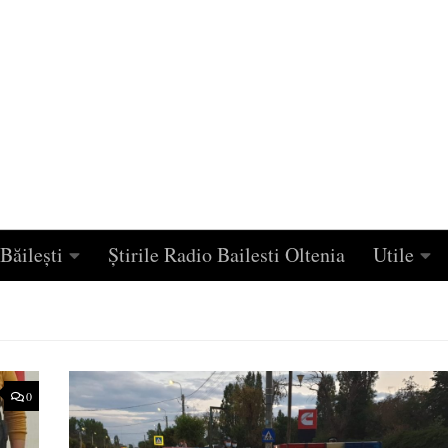
Băilești
Știrile Radio Bailesti Oltenia
Utile
0