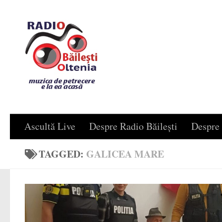
Skip to content
Ascultă Live
Despre Radio Băilești
Despre 
TAGGED:
GALICEA MARE