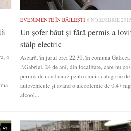
6
EVENIMENTE ÎN BĂILEȘTI
6 NOIEMBRIE 201
tă
Un șofer băut și fără permis a lovi
stâlp electric
a, o
Aseară, în jurul orei 22.30, în comuna Galicea
P.Gabriel, 24 de ani, din localitate, care nu po
permis de conducere pentru nicio categorie de
urma
autovehicule şi având o alcoolemie de 0,47 mg
alcool...
0