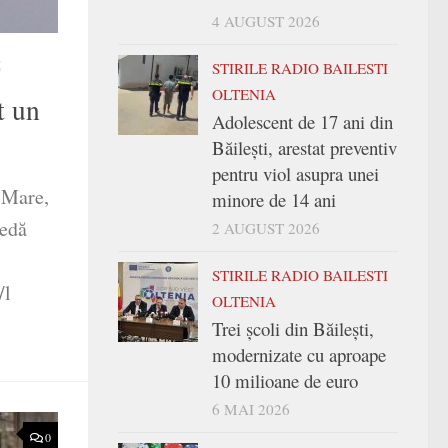
4 AUGUST 2026
5
STIRILE RADIO BAILESTI
OLTENIA
t un
Adolescent de 17 ani din
Băilești, arestat preventiv
pentru viol asupra unei
 Mare,
minore de 14 ani
sedă
2 AUGUST 2026
STIRILE RADIO BAILESTI
/l
OLTENIA
Trei şcoli din Băileşti,
modernizate cu aproape
10 milioane de euro
6 MAI 2026
0