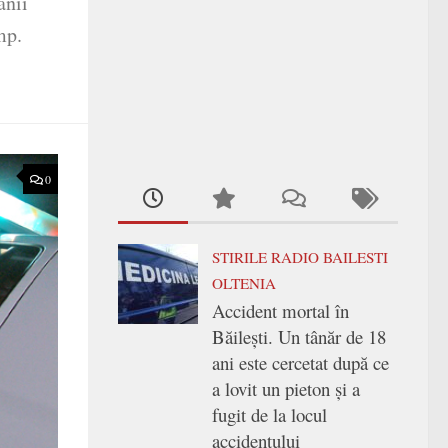
anii
mp.
0
STIRILE RADIO BAILESTI
OLTENIA
Accident mortal în
Băilești. Un tânăr de 18
ani este cercetat după ce
a lovit un pieton și a
fugit de la locul
accidentului