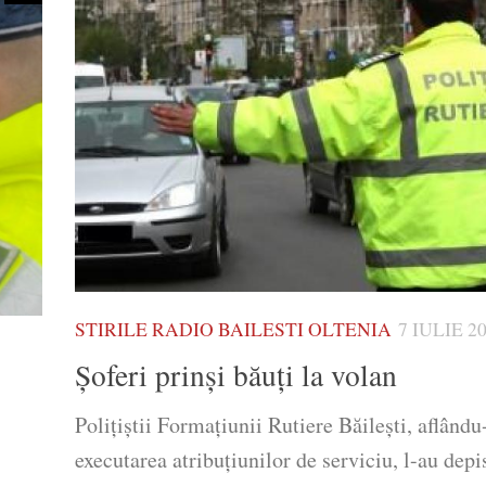
STIRILE RADIO BAILESTI OLTENIA
7 IULIE 2
Șoferi prinși băuți la volan
Poliţiştii Formaţiunii Rutiere Băileşti, aflându
executarea atribuţiunilor de serviciu, l-au depis