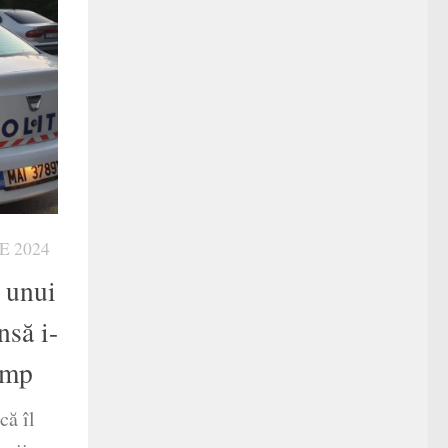
E 2024
s unui
nsă i-
câmp
că îl