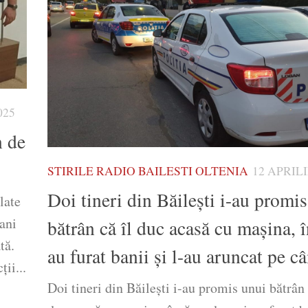
025
n de
STIRILE RADIO BAILESTI OLTENIA
12 APRILI
Doi tineri din Băileşti i-au promi
late
 ani
bătrân că îl duc acasă cu maşina, î
tă.
au furat banii şi l-au aruncat pe 
ii...
Doi tineri din Băileşti i-au promis unui bătrân 