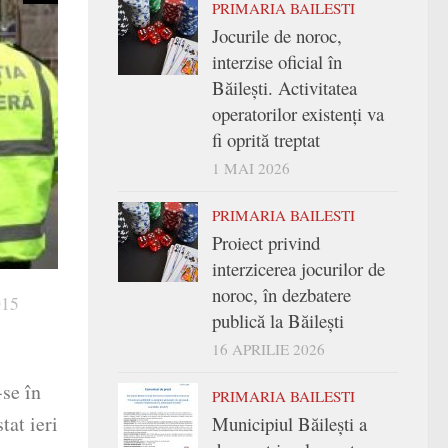
PRIMARIA BAILESTI
Jocurile de noroc,
interzise oficial în
Băilești. Activitatea
operatorilor existenți va
fi oprită treptat
1 MAI 2026
PRIMARIA BAILESTI
Proiect privind
interzicerea jocurilor de
noroc, în dezbatere
015
publică la Băilești
16 APRILIE 2026
-se în
PRIMARIA BAILESTI
tat ieri
Municipiul Băilești a