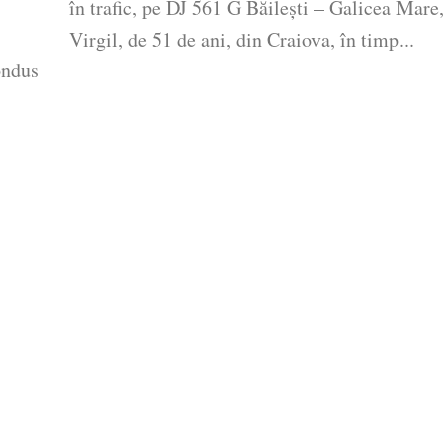
în trafic, pe DJ 561 G Băileşti – Galicea Mare,
Virgil, de 51 de ani, din Craiova, în timp...
ondus