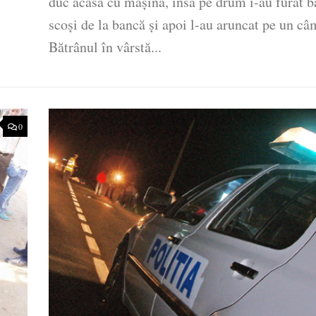
duc acasă cu maşina, însă pe drum i-au furat b
scoşi de la bancă şi apoi l-au aruncat pe un câ
Bătrânul în vârstă...
0