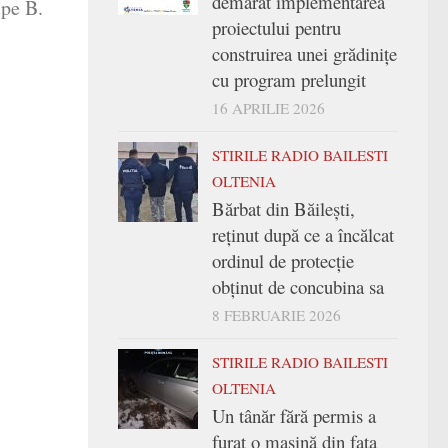
demarat implementarea
 pe B.
proiectului pentru
construirea unei grădinițe
cu program prelungit
16 APRILIE 2026
STIRILE RADIO BAILESTI
OLTENIA
Bărbat din Băilești,
reținut după ce a încălcat
ordinul de protecție
obținut de concubina sa
8 FEBRUARIE 2026
STIRILE RADIO BAILESTI
OLTENIA
Un tânăr fără permis a
furat o mașină din fața