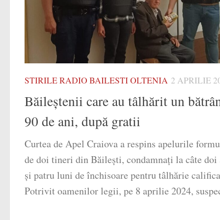
STIRILE RADIO BAILESTI OLTENIA
2 APRILIE 2
Băileștenii care au tâlhărit un bătrâ
90 de ani, după gratii
Curtea de Apel Craiova a respins apelurile formu
de doi tineri din Băileşti, condamnaţi la câte doi
şi patru luni de închisoare pentru tâlhărie califica
Potrivit oamenilor legii, pe 8 aprilie 2024, suspecţ