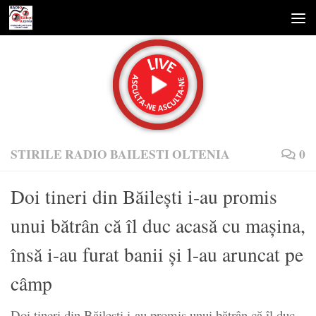
Skip to content
STIRILE RADIO BAILESTI OLTENIA
0
Doi tineri din Băileşti i-au promis
unui bătrân că îl duc acasă cu maşina,
însă i-au furat banii şi l-au aruncat pe
câmp
Doi tineri din Băileşti i-au promis unui bătrân că îl duc