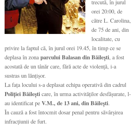
trecută, în jurul
orei 20:00, de
către L. Carolina,
de 75 de ani, din
localitate, cu
privire la faptul că, în jurul orei 19.45, în timp ce se
parcului Balasan din Băilești
deplasa în zona
, a fost
acostată de un tânăr care, fără acte de violență, i-a
sustras un lănțişor.
La faţa locului s-a deplasat echipa operativă din cadrul
Poliţiei Băileşti
care, în urma activităților desfășurate, l-
V.M., de 13 ani, din Băilești
au identificat pe
.
În cauză a fost întocmit dosar penal pentru săvârşirea
infracţiunii de furt.