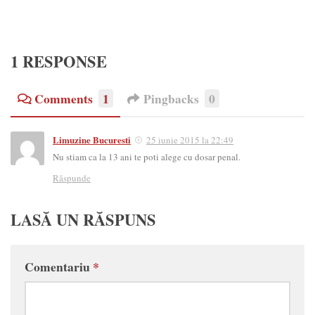
1 RESPONSE
Comments
1
Pingbacks
0
Limuzine Bucuresti
25 iunie 2015 la 22:49
Nu stiam ca la 13 ani te poti alege cu dosar penal.
Răspunde
LASĂ UN RĂSPUNS
Comentariu
*