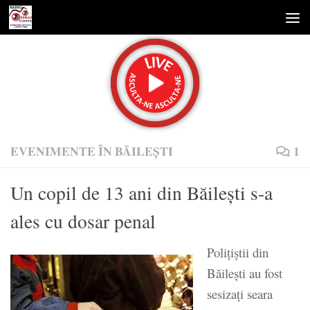
Skip to content
EVENIMENTE ÎN BĂILEȘTI
1
Un copil de 13 ani din Băileşti s-a
ales cu dosar penal
Polițiștii din
Băilești au fost
sesizați seara