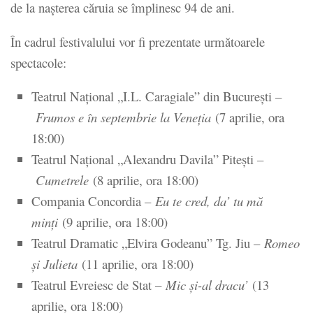
de la nașterea căruia se împlinesc 94 de ani.
În cadrul festivalului vor fi prezentate următoarele
spectacole:
Teatrul Național „I.L. Caragiale” din București –
Frumos e în septembrie la Veneția
(7 aprilie, ora
18:00)
Teatrul Național „Alexandru Davila” Pitești –
Cumetrele
(8 aprilie, ora 18:00)
Compania Concordia –
Eu te cred, da’ tu mă
minți
(9 aprilie, ora 18:00)
Teatrul Dramatic „Elvira Godeanu” Tg. Jiu –
Romeo
și Julieta
(11 aprilie, ora 18:00)
Teatrul Evreiesc de Stat –
Mic și-al dracu’
(13
aprilie, ora 18:00)