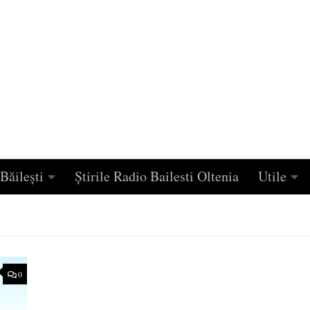
Băilești
Știrile Radio Bailesti Oltenia
Utile
0