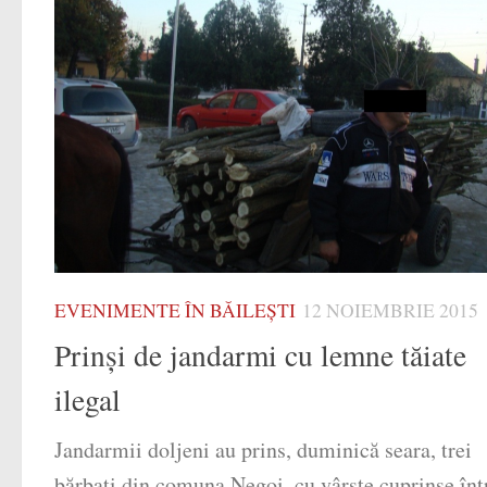
EVENIMENTE ÎN BĂILEȘTI
12 NOIEMBRIE 2015
Prinşi de jandarmi cu lemne tăiate
ilegal
Jandarmii doljeni au prins, duminică seara, trei
bărbaţi din comuna Negoi, cu vârste cuprinse înt