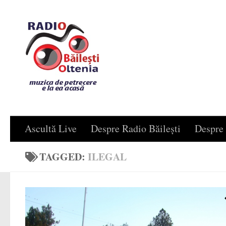
Skip to content
Ascultă Live
Despre Radio Băilești
Despre 
TAGGED:
ILEGAL