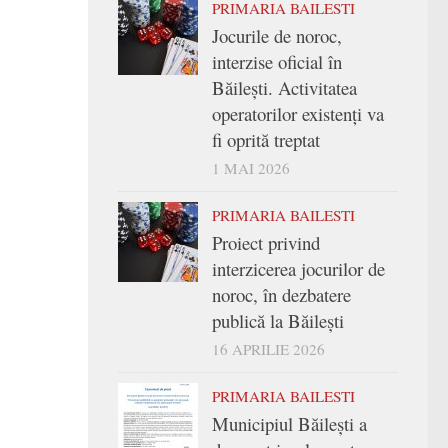
PRIMARIA BAILESTI
Jocurile de noroc,
interzise oficial în
Băilești. Activitatea
operatorilor existenți va
fi oprită treptat
1 MAI 2026
PRIMARIA BAILESTI
Proiect privind
interzicerea jocurilor de
noroc, în dezbatere
publică la Băilești
16 APRILIE 2026
PRIMARIA BAILESTI
Municipiul Băilești a