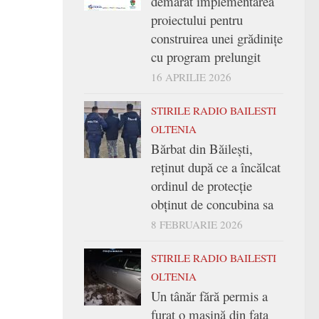
demarat implementarea
proiectului pentru
construirea unei grădinițe
cu program prelungit
16 APRILIE 2026
STIRILE RADIO BAILESTI
OLTENIA
Bărbat din Băilești,
reținut după ce a încălcat
ordinul de protecție
obținut de concubina sa
8 FEBRUARIE 2026
STIRILE RADIO BAILESTI
OLTENIA
Un tânăr fără permis a
furat o mașină din fața