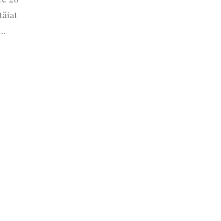
tăiat
..