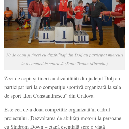
70 de copii şi tineri cu dizabilităţi din Dolj au participat miercuri
la o competiţie sportivă (Foto: Traian Mitrache)
Zeci de copii şi tineri cu dizabilităţi din judeţul Dolj au
participat ieri la o competiţie sportivă organizată la sala
de sport „Ion Constantinescu“ din Craiova.
Este cea de-a doua competiţie organizată în cadrul
proiectului „Dezvoltarea de abilități motorii la persoane
cu Sindrom Down – etapă esențială spre o viață