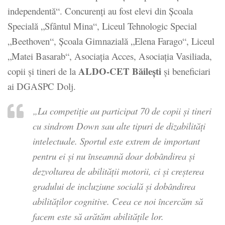
independentă“. Concurenţi au fost elevi din Școala
Specială „Sfântul Mina“, Liceul Tehnologic Special
„Beethoven“, Școala Gimnazială „Elena Farago“, Liceul
„Matei Basarab“, Asociația Acces, Asociația Vasiliada,
ALDO-CET Băilești
copii şi tineri de la
și beneficiari
ai DGASPC Dolj.
„La competiţie au participat 70 de copii şi tineri
cu sindrom Down sau alte tipuri de dizabilităţi
intelectuale. Sportul este extrem de important
pentru ei şi nu înseamnă doar dobândirea şi
dezvoltarea de abilităţii motorii, ci şi creşterea
gradului de incluziune socială şi dobândirea
abilităţilor cognitive. Ceea ce noi încercăm să
facem este să arătăm abilităţile lor.