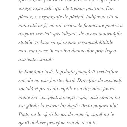
însuşit nişte achiziţii, ele trebuie păstrate. Din
păcate, o organizaţie de părinţi, indiferent cât de
motivată ar fi, nu are resursele financiare pentru a
asigura servicii specializate, de aceea autorităţile
statului trebuie să îşi asume responsabilităţile
care sunt puse în sarcina dumnealor prin legea
asistenţei sociale.
În România însă, legislaţia finanţării serviciilor
sociale nu este foarte clară. Direcţiile de asistenţă
socială şi protecţia copiilor au dezvoltat foarte
multe servicii pentru aceşti copii, însă nimeni nu
s-a gândit la soarta lor după vârsta majoratului.
Piaţa nu le oferă locuri de muncă, statul nu le
oferă ateliere protejate sau de terapie