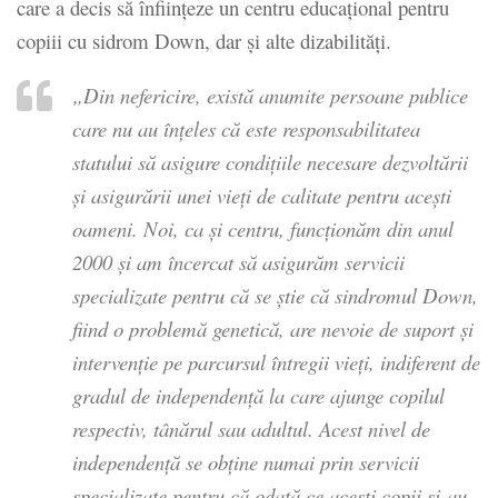
care a decis să înfiinţeze un centru educaţional pentru
copiii cu sidrom Down, dar şi alte dizabilităţi.
„Din nefericire, există anumite persoane publice
care nu au înţeles că este responsabilitatea
statului să asigure condiţiile necesare dezvoltării
şi asigurării unei vieţi de calitate pentru aceşti
oameni. Noi, ca şi centru, funcţionăm din anul
2000 şi am încercat să asigurăm servicii
specializate pentru că se ştie că sindromul Down,
fiind o problemă genetică, are nevoie de suport şi
intervenţie pe parcursul întregii vieţi, indiferent de
gradul de independenţă la care ajunge copilul
respectiv, tânărul sau adultul. Acest nivel de
independenţă se obţine numai prin servicii
specializate pentru că odată ce aceşti copii şi-au