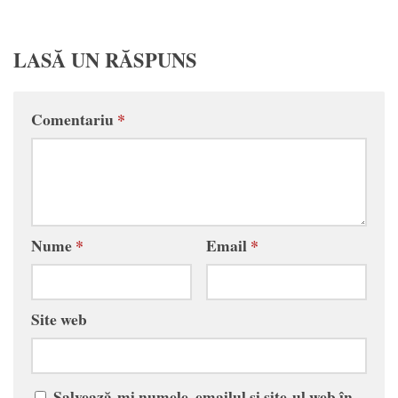
LASĂ UN RĂSPUNS
Comentariu
*
Nume
*
Email
*
Site web
Salvează-mi numele, emailul și site-ul web în