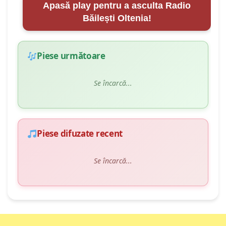
Apasă play pentru a asculta Radio
Băilești Oltenia!
Piese următoare
Piese difuzate recent