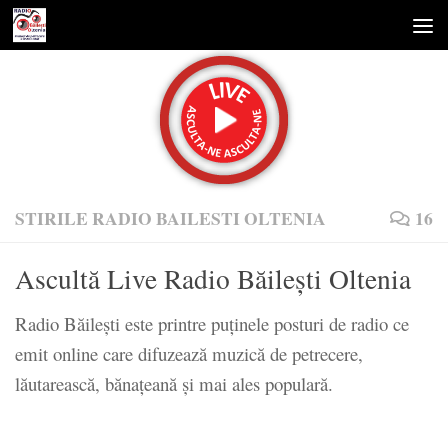
Skip to content
STIRILE RADIO BAILESTI OLTENIA
16
Ascultă Live Radio Băilești Oltenia
Radio Băilești este printre puținele posturi de radio ce
emit online care difuzează muzică de petrecere,
lăutarească, bănațeană și mai ales populară.