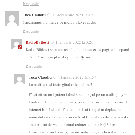
Răspunde
Tuca Claudiu
31 decembrie 2021 la 8:57
Streamingul nu merge pe niciun player audio
Răspunde
RadioBailesti
1 ianuarie 2022 la 0:20
Radio Băilești se poate asculta doar pe aceasta pagină începand
cu 2022. Audiție plăcută și La mulți ani!
Răspunde
Tuca Claudiu
1 ianuarie 2022 la 8:37
La mulți ani și toate gândurile de bine!
Păcat că nu mai putem folosi streamingul pe un audio player,
fiindcă redarea numai pe web, presupune să ai o conexiune de
internet bună și stabilă, deci fiind tot timpul în deplasare,
semnalul de internet nu poate fi tot timpul cu viteza adecvată
unei pagini de web, pe când redarea cu un pls (48 kps in
format aac, cum l-aveați), pe un audio player, chiar dacă nu ai