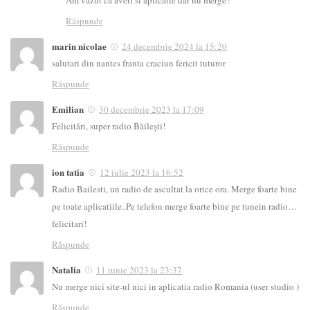
Răspunde
marin nicolae
24 decembrie 2024 la 15:20
salutari din nantes franta craciun fericit tuturor
Răspunde
Emilian
30 decembrie 2023 la 17:09
Felicitări, super radio Băilești!
Răspunde
ion tatia
12 iulie 2023 la 16:52
Radio Bailesti, un radio de ascultat la orice ora. Merge foarte bine
pe toate aplicatiile..Pe telefon merge foarte bine pe tunein radio…
felicitari!
Răspunde
Natalia
11 iunie 2023 la 23:37
Nu merge nici site-ul nici in aplicatia radio Romania (user studio )
Răspunde