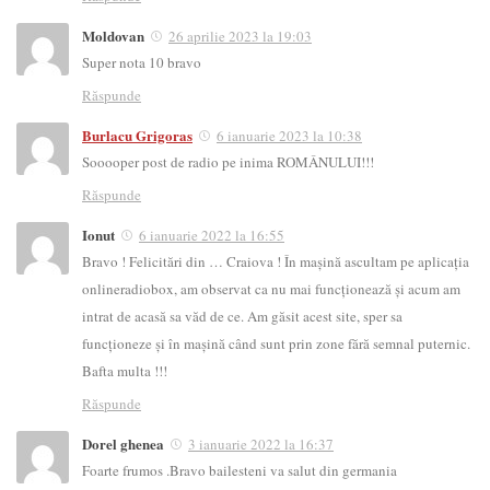
Moldovan
26 aprilie 2023 la 19:03
Super nota 10 bravo
Răspunde
Burlacu Grigoras
6 ianuarie 2023 la 10:38
Sooooper post de radio pe inima ROMÂNULUI!!!
Răspunde
Ionut
6 ianuarie 2022 la 16:55
Bravo ! Felicitări din … Craiova ! În mașină ascultam pe aplicația
onlineradiobox, am observat ca nu mai funcționează și acum am
intrat de acasă sa văd de ce. Am găsit acest site, sper sa
funcționeze și în mașină când sunt prin zone fără semnal puternic.
Bafta multa !!!
Răspunde
Dorel ghenea
3 ianuarie 2022 la 16:37
Foarte frumos .Bravo bailesteni va salut din germania