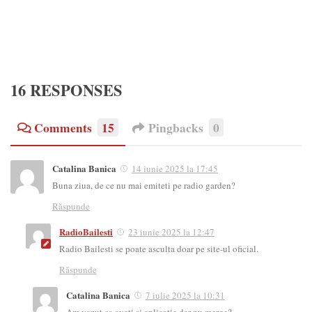
16 RESPONSES
Comments
15
Pingbacks
0
Catalina Banica
14 iunie 2025 la 17:45
Buna ziua, de ce nu mai emiteti pe radio garden?
Răspunde
RadioBailesti
23 iunie 2025 la 12:47
Radio Bailesti se poate asculta doar pe site-ul oficial.
Răspunde
Catalina Banica
7 iulie 2025 la 10:31
Am vazut ca aveti si aplicatie dar nu merge?