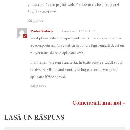
viteza cerută de o pagină web, rămâne în cache și nu pierzi
fluxul de ascultare.
Răspunde
RadioBailesti
1 ianuarie 2022 la 10:40
acest player este conceput pentru exact ce ati spus mai sus.
Se comporta mai bine (adica in zonele fara semnal) decat un
player nativ de pe o aplicatie web.
Inainte sa il alegem l-am testat in toate aceste situatii spuse
de dvs. Pe viitor cand vom avea buget vom dezvolta si o
aplicatie IOS/Android.
Răspunde
Comentarii mai noi »
LASĂ UN RĂSPUNS