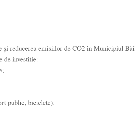
e și reducerea emisiilor de CO2 în Municipiul Băil
de investitie:
e;
rt public, biciclete).