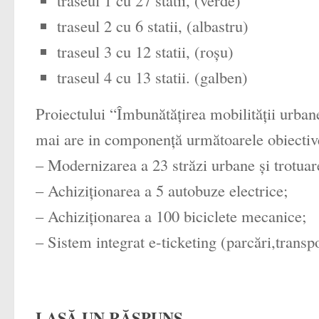
traseul 2 cu 6 statii, (albastru)
traseul 3 cu 12 statii, (roșu)
traseul 4 cu 13 statii. (galben)
Proiectului “Îmbunătățirea mobilității urban
mai are in componenţă următoarele obiective 
– Modernizarea a 23 străzi urbane şi trotuar
– Achiziţionarea a 5 autobuze electrice;
– Achiziţionarea a 100 biciclete mecanice;
– Sistem integrat e-ticketing (parcări,transpo
LASĂ UN RĂSPUNS