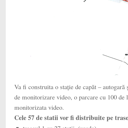
Va fi construita o staţie de capăt – autogară 
de monitorizare video, o parcare cu 100 de l
monitorizata video.
Cele 57 de statii vor fi distribuite pe tras
traseul 1 cu 27 statii, (verde)