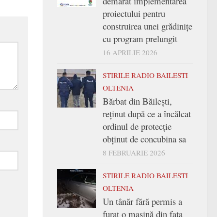
demarat implementarea
proiectului pentru
construirea unei grădinițe
cu program prelungit
16 APRILIE 2026
STIRILE RADIO BAILESTI
OLTENIA
Bărbat din Băilești,
reținut după ce a încălcat
ordinul de protecție
obținut de concubina sa
8 FEBRUARIE 2026
STIRILE RADIO BAILESTI
OLTENIA
Un tânăr fără permis a
furat o mașină din fața