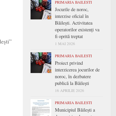
PRIMARIA BAILESTI
Jocurile de noroc,
interzise oficial în
Băilești. Activitatea
operatorilor existenți va
fi oprită treptat
ești”
1 MAI 2026
PRIMARIA BAILESTI
Proiect privind
interzicerea jocurilor de
noroc, în dezbatere
publică la Băilești
16 APRILIE 2026
PRIMARIA BAILESTI
Municipiul Băilești a