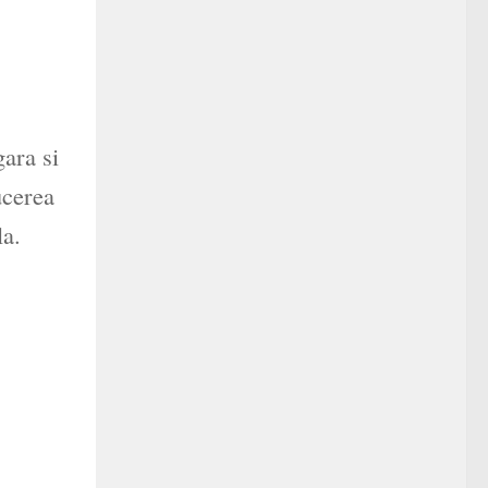
gara si
ucerea
la.