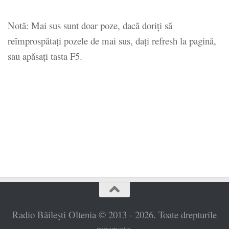
Notă: Mai sus sunt doar poze, dacă doriți să
reîmprospătați pozele de mai sus, dați refresh la pagină,
sau apăsați tasta F5.
Radio Băilești Oltenia © 2013 - 2026. Toate drepturile
rezervate.