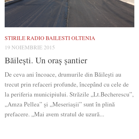
STIRILE RADIO BAILESTI OLTENIA
19 NOIEMBRIE 2015
Băilești. Un oraș șantier
De ceva ani încoace, drumurile din Băileşti au
trecut prin refaceri profunde, începând cu cele de
la periferia municipiului. Străzile „Lt.Becherescu”,
„Amza Pellea” şi „Meseriaşii” sunt în plină
prefacere. „Mai avem stratul de uzură...