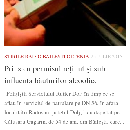
STIRILE RADIO BAILESTI OLTENIA
25 IULIE 2015
Prins cu permisul reținut și sub
influența băuturilor alcoolice
Polițiștii Serviciului Rutier Dolj în timp ce se
aflau în serviciul de patrulare pe DN 56, în afara
localităţii Radovan, judeţul Dolj, l-au depistat pe
Căluşaru Gagarin, de 54 de ani, din Băileşti, care...