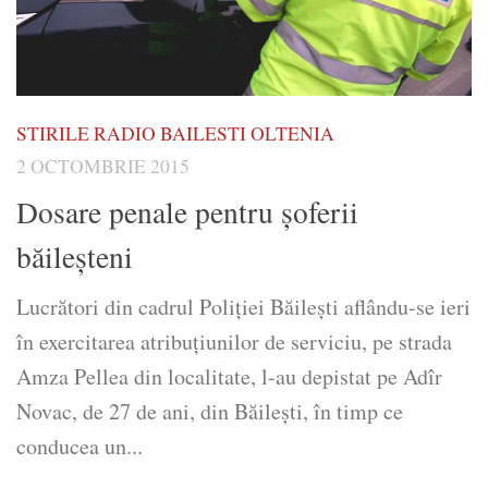
STIRILE RADIO BAILESTI OLTENIA
2 OCTOMBRIE 2015
Dosare penale pentru şoferii
băileșteni
Lucrători din cadrul Poliției Băilești aflându-se ieri
în exercitarea atribuțiunilor de serviciu, pe strada
Amza Pellea din localitate, l-au depistat pe Adîr
Novac, de 27 de ani, din Băilești, în timp ce
conducea un...