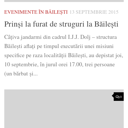
EVENIMENTE ÎN BĂILEȘTI
13 SEPTEMBRIE 2015
Prinşi la furat de struguri la Băileşti
Câţiva jandarmi din cadrul I.J.J. Dolj – structura
Băileşti aflaţi pe timpul executării unei misiuni
specifice pe raza localităţii Băileşti, au depistat joi,
10 septembrie, în jurul orei 17.00, trei persoane
(un bărbat şi...
0