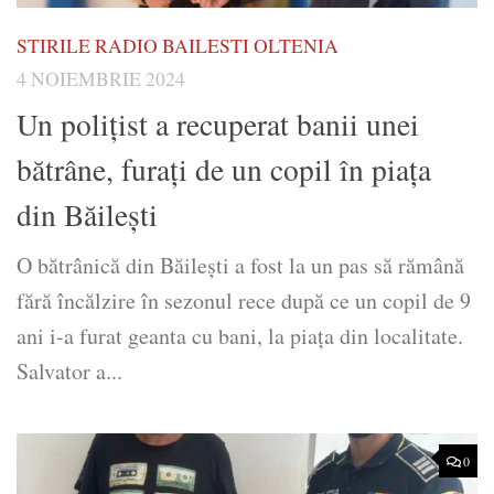
STIRILE RADIO BAILESTI OLTENIA
4 NOIEMBRIE 2024
Un poliţist a recuperat banii unei
bătrâne, furați de un copil în piața
din Băilești
O bătrânică din Băileşti a fost la un pas să rămână
fără încălzire în sezonul rece după ce un copil de 9
ani i-a furat geanta cu bani, la piaţa din localitate.
Salvator a...
0