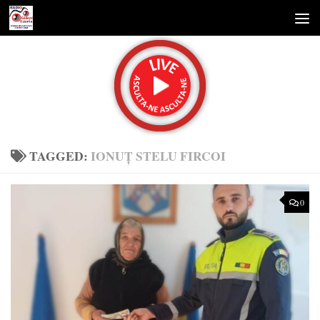
Skip to content
TAGGED:
IONUŢ STELU FIRCOI
0