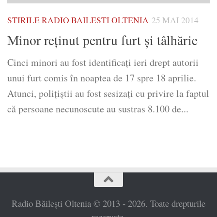
STIRILE RADIO BAILESTI OLTENIA
25 MAI 2014
Minor reţinut pentru furt şi tâlhărie
Cinci minori au fost identificaţi ieri drept autorii
unui furt comis în noaptea de 17 spre 18 aprilie.
Atunci, poliţiştii au fost sesizaţi cu privire la faptul
că persoane necunoscute au sustras 8.100 de...
Radio Băilești Oltenia © 2013 - 2026. Toate drepturile
rezervate.