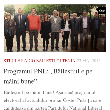
0
STIRILE RADIO BAILESTI OLTENIA
23 MAI 2016
Programul PNL: „Băileștiul e pe
mâini bune”
Băileştiul pe mâini bune! Aşa sună programul
electoral al actualului primar Costel Pistriţu care
candidează din partea Partidului Naţional Liberal