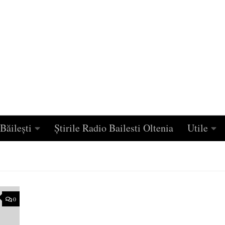
Băilești
Știrile Radio Bailesti Oltenia
Utile
0