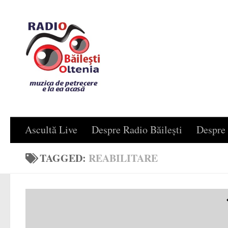
Skip to content
Ascultă Live
Despre Radio Băilești
Despre 
TAGGED:
REABILITARE