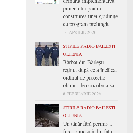
demarat implementarea
proiectului pentru
construirea unei grădinițe
cu program prelungit
16 APRILIE 2026
STIRILE RADIO BAILESTI
OLTENIA
Bărbat din Băilești,
reținut după ce a încălcat
ordinul de protecție
obținut de concubina sa
8 FEBRUARIE 2026
STIRILE RADIO BAILESTI
OLTENIA
Un tânăr fără permis a
furat o mașină din fața