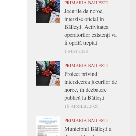
PRIMARIA BAILESTI
Jocurile de noroc,
interzise oficial în
Băilești. Activitatea
operatorilor existenți va
fi oprită treptat
1 MAI 2026
PRIMARIA BAILESTI
Proiect privind
interzicerea jocurilor de
noroc, în dezbatere
publică la Băilești
16 APRILIE 2026
PRIMARIA BAILESTI
Municipiul Băilești a