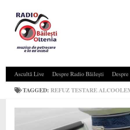
Skip to content
Ascultă Live
Despre Radio Băilești
Despre 
TAGGED:
REFUZ TESTARE ALCOOLE