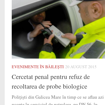
EVENIMENTE ÎN BĂILEȘTI
20 AUGUST 2015
Cercetat penal pentru refuz de
recoltarea de probe biologice
Polițiști din Galicea Mare în timp ce se aflau azi
noapte în serviciul de patrulare, pe DN 56, în