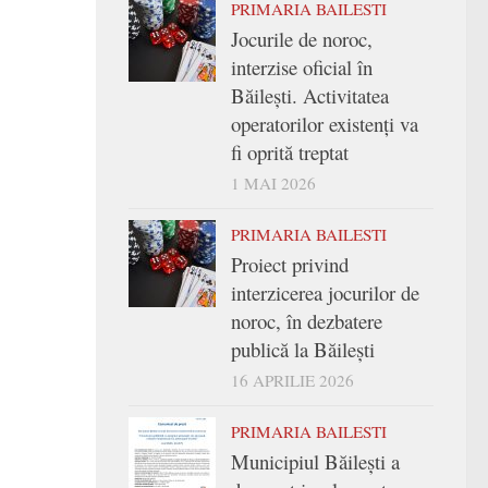
PRIMARIA BAILESTI
Jocurile de noroc,
interzise oficial în
Băilești. Activitatea
operatorilor existenți va
fi oprită treptat
1 MAI 2026
PRIMARIA BAILESTI
Proiect privind
interzicerea jocurilor de
noroc, în dezbatere
publică la Băilești
16 APRILIE 2026
PRIMARIA BAILESTI
Municipiul Băilești a