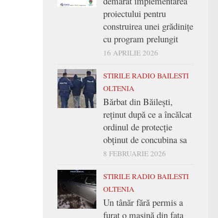
demarat implementarea
proiectului pentru
construirea unei grădinițe
cu program prelungit
16 APRILIE 2026
STIRILE RADIO BAILESTI
OLTENIA
Bărbat din Băilești,
reținut după ce a încălcat
ordinul de protecție
obținut de concubina sa
8 FEBRUARIE 2026
STIRILE RADIO BAILESTI
OLTENIA
Un tânăr fără permis a
furat o mașină din fața