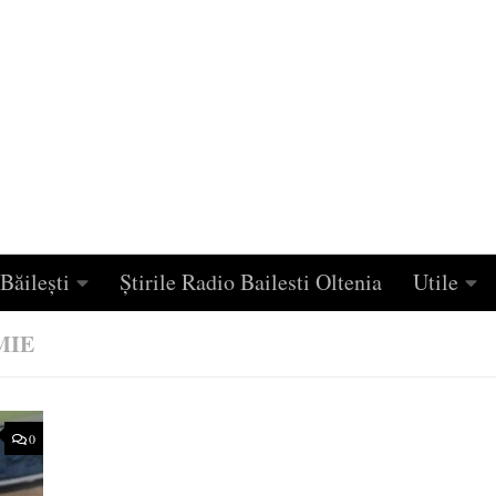
Băilești
Știrile Radio Bailesti Oltenia
Utile
MIE
0