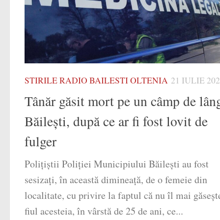
STIRILE RADIO BAILESTI OLTENIA
21 IULIE 20
Tânăr găsit mort pe un câmp de lân
Băilești, după ce ar fi fost lovit de
fulger
Poliţiştii Poliţiei Municipiului Băileşti au fost
sesizaţi, în această dimineață, de o femeie din
localitate, cu privire la faptul că nu îl mai găseşt
fiul acesteia, în vârstă de 25 de ani, ce...