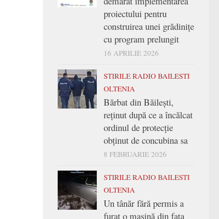
demarat implementarea
proiectului pentru
construirea unei grădinițe
cu program prelungit
16 APRILIE 2026
STIRILE RADIO BAILESTI
OLTENIA
Bărbat din Băilești,
reținut după ce a încălcat
ordinul de protecție
obținut de concubina sa
8 FEBRUARIE 2026
STIRILE RADIO BAILESTI
OLTENIA
Un tânăr fără permis a
furat o mașină din fața