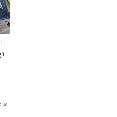
23
gă
e pe