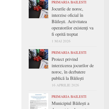
PRIMARIA BAILESTI
Jocurile de noroc,
interzise oficial în
Băilești. Activitatea
operatorilor existenți va
fi oprită treptat
1 MAI 2026
PRIMARIA BAILESTI
Proiect privind
interzicerea jocurilor de
noroc, în dezbatere
publică la Băilești
16 APRILIE 2026
PRIMARIA BAILESTI
Municipiul Băilești a