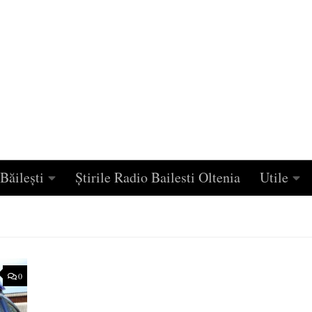
Băilești
Știrile Radio Bailesti Oltenia
Utile
0