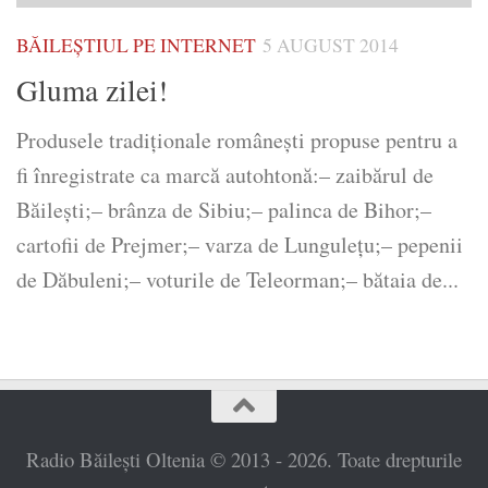
BĂILEȘTIUL PE INTERNET
5 AUGUST 2014
Gluma zilei!
Produsele tradiţionale româneşti propuse pentru a
fi înregistrate ca marcă autohtonă:– zaibărul de
Băileşti;– brânza de Sibiu;– palinca de Bihor;–
cartofii de Prejmer;– varza de Lunguleţu;– pepenii
de Dăbuleni;– voturile de Teleorman;– bătaia de...
Radio Băilești Oltenia © 2013 - 2026. Toate drepturile