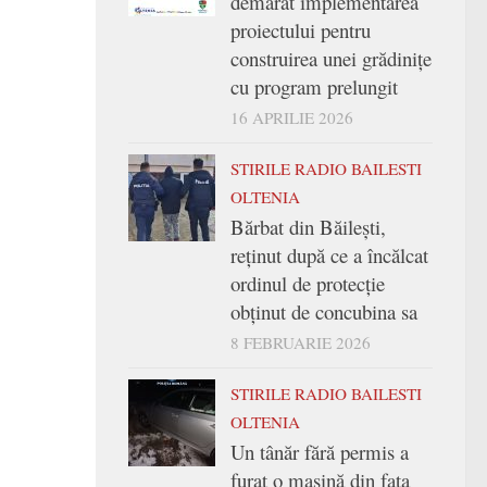
demarat implementarea
proiectului pentru
construirea unei grădinițe
cu program prelungit
16 APRILIE 2026
STIRILE RADIO BAILESTI
OLTENIA
Bărbat din Băilești,
reținut după ce a încălcat
ordinul de protecție
obținut de concubina sa
8 FEBRUARIE 2026
STIRILE RADIO BAILESTI
OLTENIA
Un tânăr fără permis a
furat o mașină din fața