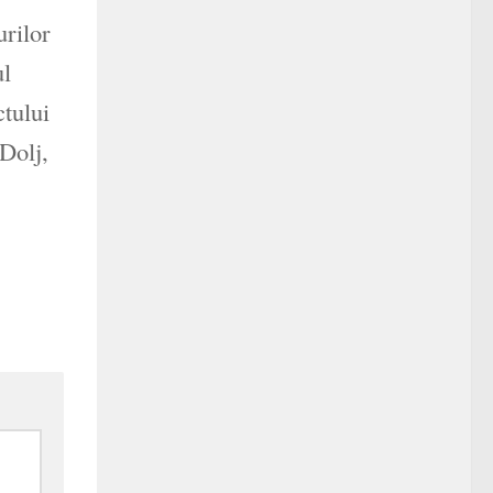
urilor
ul
ctului
 Dolj,