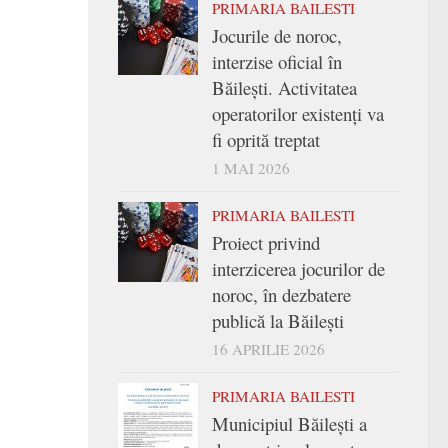
PRIMARIA BAILESTI
Jocurile de noroc,
interzise oficial în
Băilești. Activitatea
operatorilor existenți va
fi oprită treptat
1 MAI 2026
PRIMARIA BAILESTI
Proiect privind
interzicerea jocurilor de
noroc, în dezbatere
publică la Băilești
16 APRILIE 2026
PRIMARIA BAILESTI
Municipiul Băilești a