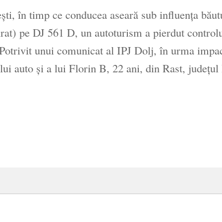
şti, în timp ce conducea aseară sub influenţa băut
irat) pe DJ 561 D, un autoturism a pierdut control
 Potrivit unui comunicat al IPJ Dolj, în urma impa
i auto şi a lui Florin B, 22 ani, din Rast, judeţul