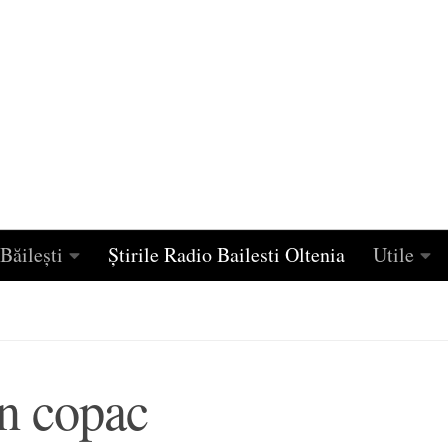
Băilești
Știrile Radio Bailesti Oltenia
Utile
în copac