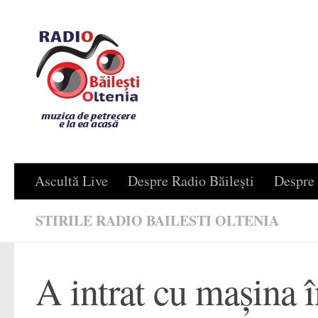
Skip to content
Ascultă Live
Despre Radio Băilești
Despre 
STIRILE RADIO BAILESTI OLTENIA
A intrat cu maşina 