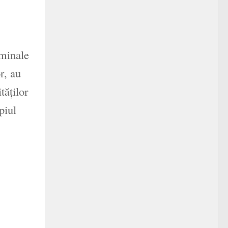
iminale
r, au
tăţilor
ipiul