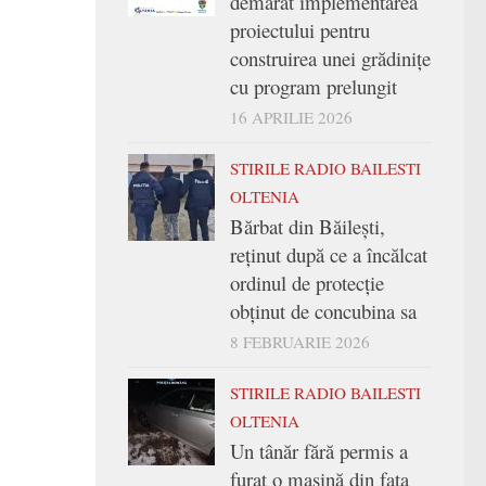
demarat implementarea
proiectului pentru
construirea unei grădinițe
cu program prelungit
16 APRILIE 2026
STIRILE RADIO BAILESTI
OLTENIA
Bărbat din Băilești,
reținut după ce a încălcat
ordinul de protecție
obținut de concubina sa
8 FEBRUARIE 2026
STIRILE RADIO BAILESTI
OLTENIA
Un tânăr fără permis a
furat o mașină din fața