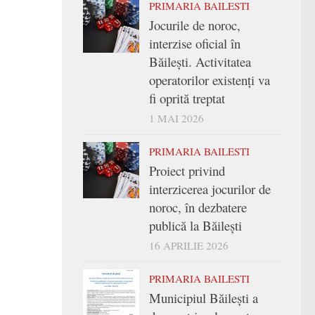
PRIMARIA BAILESTI
Jocurile de noroc,
interzise oficial în
Băilești. Activitatea
operatorilor existenți va
fi oprită treptat
1 MAI 2026
PRIMARIA BAILESTI
Proiect privind
interzicerea jocurilor de
noroc, în dezbatere
publică la Băilești
16 APRILIE 2026
PRIMARIA BAILESTI
Municipiul Băilești a