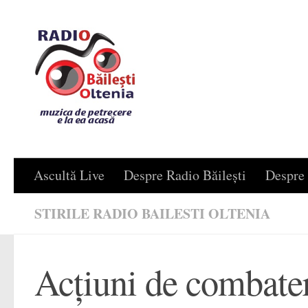
Skip to content
Ascultă Live
Despre Radio Băilești
Despre 
STIRILE RADIO BAILESTI OLTENIA
Acţiuni de combatere