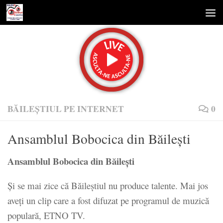
Skip to content
BĂILEȘTIUL PE INTERNET
0
Ansamblul Bobocica din Băilești
Ansamblul Bobocica din Băilești
Și se mai zice că Băileștiul nu produce talente. Mai jos
aveți un clip care a fost difuzat pe programul de muzică
populară, ETNO TV.