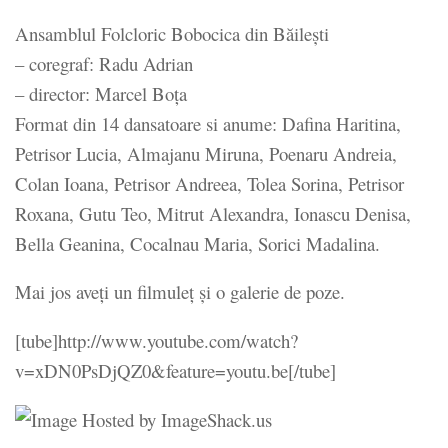
Ansamblul Folcloric Bobocica din Băilești
– coregraf: Radu Adrian
– director: Marcel Boța
Format din 14 dansatoare si anume: Dafina Haritina,
Petrisor Lucia, Almajanu Miruna, Poenaru Andreia,
Colan Ioana, Petrisor Andreea, Tolea Sorina, Petrisor
Roxana, Gutu Teo, Mitrut Alexandra, Ionascu Denisa,
Bella Geanina, Cocalnau Maria, Sorici Madalina.
Mai jos aveți un filmuleț și o galerie de poze.
[tube]http://www.youtube.com/watch?
v=xDN0PsDjQZ0&feature=youtu.be[/tube]