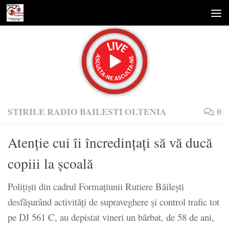
Skip to content
STIRILE RADIO BAILESTI OLTENIA
0
Atenție cui îi încredințați să vă ducă
copiii la școală
Poliţişti din cadrul Formaţiunii Rutiere Băileşti
desfăşurând activităţi de supraveghere şi control trafic tot
pe DJ 561 C, au depistat vineri un bărbat, de 58 de ani,