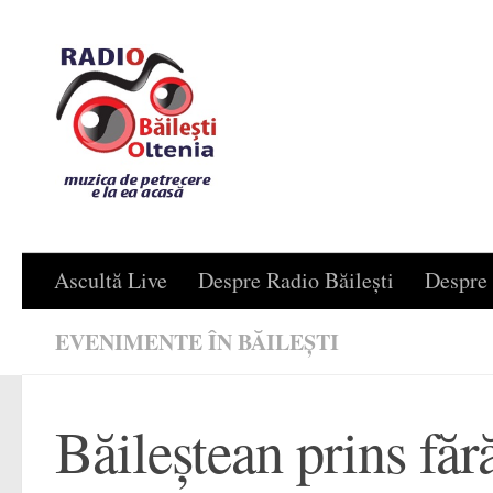
Skip to content
Ascultă Live
Despre Radio Băilești
Despre 
EVENIMENTE ÎN BĂILEȘTI
Băileștean prins fă