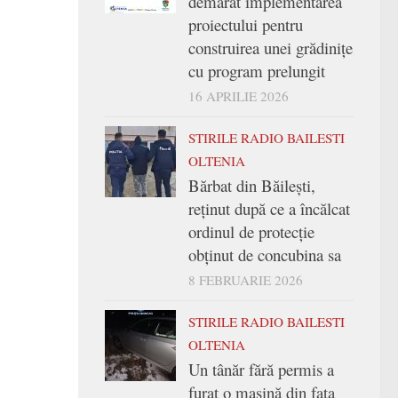
demarat implementarea
proiectului pentru
construirea unei grădinițe
cu program prelungit
16 APRILIE 2026
STIRILE RADIO BAILESTI
OLTENIA
Bărbat din Băilești,
reținut după ce a încălcat
ordinul de protecție
obținut de concubina sa
8 FEBRUARIE 2026
STIRILE RADIO BAILESTI
OLTENIA
Un tânăr fără permis a
furat o mașină din fața