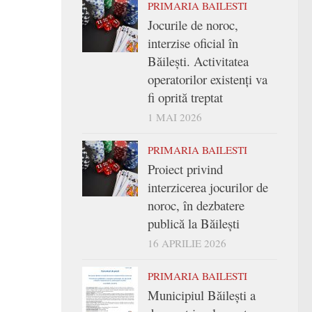
PRIMARIA BAILESTI
Jocurile de noroc,
interzise oficial în
Băilești. Activitatea
operatorilor existenți va
fi oprită treptat
1 MAI 2026
PRIMARIA BAILESTI
Proiect privind
interzicerea jocurilor de
noroc, în dezbatere
publică la Băilești
16 APRILIE 2026
PRIMARIA BAILESTI
Municipiul Băilești a