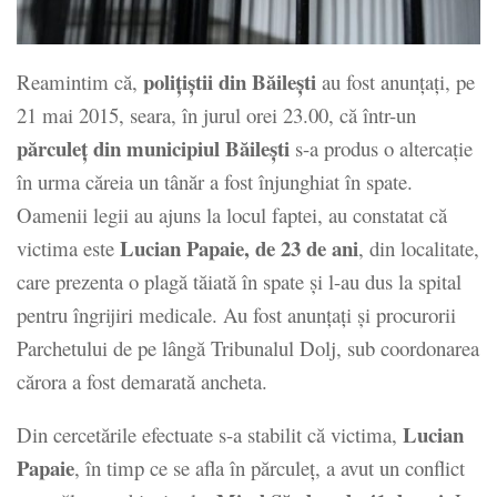
poliţiştii din Băileşti
Reamintim că,
au fost anunţaţi, pe
21 mai 2015, seara, în jurul orei 23.00, că într-un
părculeţ din municipiul Băileşti
s-a produs o altercaţie
în urma căreia un tânăr a fost înjunghiat în spate.
Oamenii legii au ajuns la locul faptei, au constatat că
Lucian Papaie, de 23 de ani
victima este
, din localitate,
care prezenta o plagă tăiată în spate şi l-au dus la spital
pentru îngrijiri medicale. Au fost anunţaţi şi procurorii
Parchetului de pe lângă Tribunalul Dolj, sub coordonarea
cărora a fost demarată ancheta.
Lucian
Din cercetările efectuate s-a stabilit că victima,
Papaie
, în timp ce se afla în părculeţ, a avut un conflict