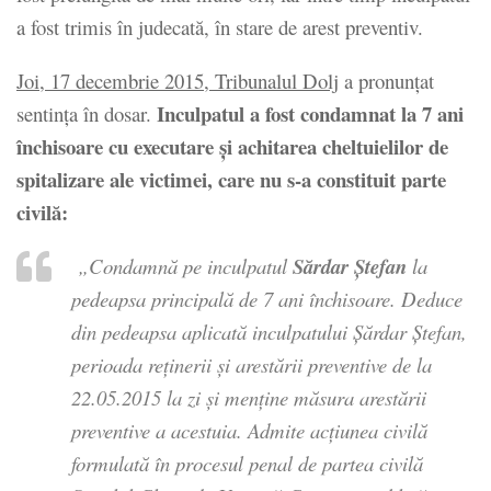
a fost trimis în judecată, în stare de arest preventiv.
Joi, 17 decembrie 2015, Tribunalul Dolj
a pronunţat
Inculpatul a fost condamnat la 7 ani
sentinţa în dosar.
închisoare cu executare şi achitarea cheltuielilor de
spitalizare ale victimei, care nu s-a constituit parte
civilă:
„Condamnă pe inculpatul
Sărdar Ştefan
la
pedeapsa principală de 7 ani închisoare. Deduce
din pedeapsa aplicată inculpatului Şărdar Ştefan,
perioada reţinerii şi arestării preventive de la
22.05.2015 la zi şi menţine măsura arestării
preventive a acestuia. Admite acţiunea civilă
formulată în procesul penal de partea civilă