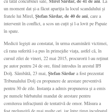
Mirel Sărdar, de 41 de ani
cu tatăl concubinei sale,
. La
un moment dat şi-a făcut apariţia la locul scandalului şi
Ştefan Sărdar, de 40 de ani
fratele lui Mirel,
, care a
intervenit în conflict, a scos un cuţit şi l-a lovit pe Papaie
în spate.
Medicii legişti au constatat, în urma examinării victimei,
că rana suferită i-a pus în primejdie viaţa, astfel că, în
cursul zilei de vineri, 22 mai 2015, procurorii l-au reţinut
pe autor pentru 24 de ore, fiind introdus în arestul IPJ
Ştefan Sărdar
Dolj. Sâmbătă, 23 mai,
a fost prezentat
Tribunalului Dolj cu propunere de arestare preventivă
pentru 30 de zile. Instanţa a admis propunerea şi a emis
pe numele bărbatului mandat de arestare pentru
comiterea infracţiunii de tentativă de omor. Măsura a
fost prelungită de mai multe ori, iar între timp inculpatul