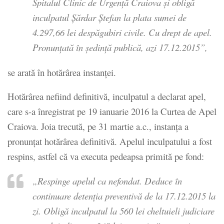
Spitalul Clinic de Urgenţă Craiova şi obligă
inculpatul Şărdar Ştefan la plata sumei de
4.297,66 lei despăgubiri civile. Cu drept de apel.
Pronunţată în şedinţă publică, azi 17.12.2015”
,
se arată în hotărârea instanţei.
Hotărârea nefiind definitivă, inculpatul a declarat apel,
care s-a înregistrat pe 19 ianuarie 2016 la Curtea de Apel
Craiova. Joia trecută, pe 31 martie a.c., instanţa a
pronunţat hotărârea definitivă. Apelul inculpatului a fost
respins, astfel că va executa pedeapsa primită pe fond:
„Respinge apelul ca nefondat. Deduce în
continuare detenţia preventivă de la 17.12.2015 la
zi. Obligă inculpatul la 560 lei cheltuieli judiciare