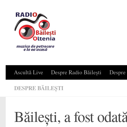
Skip to content
Ascultă Live
Despre Radio Băilești
Despre 
DESPRE BĂILEȘTI
Băilești, a fost oda