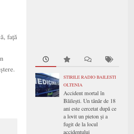
ă, față
în
ştere.
STIRILE RADIO BAILESTI
OLTENIA
Accident mortal în
Băilești. Un tânăr de 18
ani este cercetat după ce
a lovit un pieton și a
fugit de la locul
accidentului