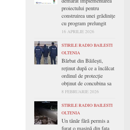
demarat implementarea
proiectului pentru
construirea unei grădinițe
cu program prelungit
16 APRILIE 2026
STIRILE RADIO BAILESTI
OLTENIA
Bărbat din Băilești,
reținut după ce a încălcat
ordinul de protecție
obținut de concubina sa
8 FEBRUARIE 2026
STIRILE RADIO BAILESTI
OLTENIA
Un tânăr fără permis a
furat o mașină din fața