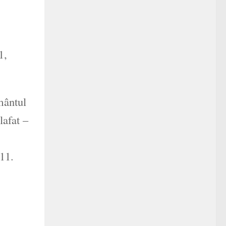
1,
mântul
lafat –
011.