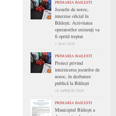
PRIMARIA BAILESTI
Jocurile de noroc,
interzise oficial în
Băilești. Activitatea
operatorilor existenți va
fi oprită treptat
1 MAI 2026
PRIMARIA BAILESTI
Proiect privind
interzicerea jocurilor de
noroc, în dezbatere
publică la Băilești
16 APRILIE 2026
PRIMARIA BAILESTI
Municipiul Băilești a