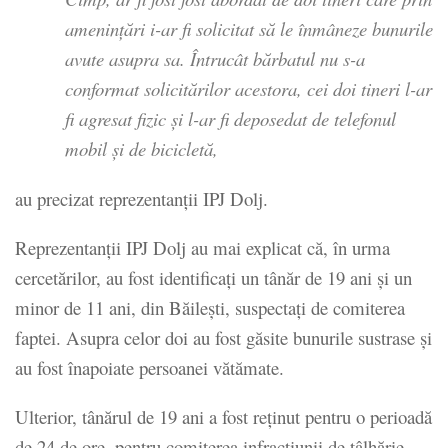
amenințări i-ar fi solicitat să le înmâneze bunurile
avute asupra sa. Întrucât bărbatul nu s-a
conformat solicitărilor acestora, cei doi tineri l-ar
fi agresat fizic şi l-ar fi deposedat de telefonul
mobil şi de bicicletă,
au precizat reprezentanţii IPJ Dolj.
Reprezentanţii IPJ Dolj au mai explicat că, în urma
cercetărilor, au fost identificaţi un tânăr de 19 ani şi un
minor de 11 ani, din Băileşti, suspectaţi de comiterea
faptei. Asupra celor doi au fost găsite bunurile sustrase şi
au fost înapoiate persoanei vătămate.
Ulterior, tânărul de 19 ani a fost reţinut pentru o perioadă
de 24 de ore, pentru comiterea infracţiunii de tâlhărie.