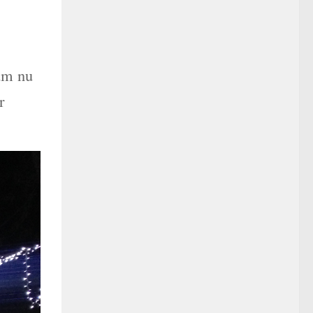
um nu
r