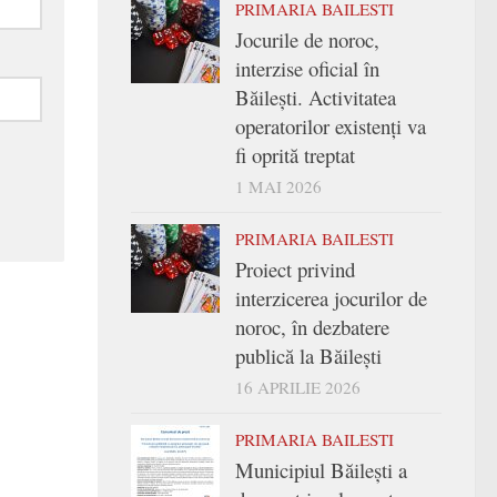
PRIMARIA BAILESTI
Jocurile de noroc,
interzise oficial în
Băilești. Activitatea
operatorilor existenți va
fi oprită treptat
1 MAI 2026
PRIMARIA BAILESTI
Proiect privind
interzicerea jocurilor de
noroc, în dezbatere
publică la Băilești
16 APRILIE 2026
PRIMARIA BAILESTI
Municipiul Băilești a