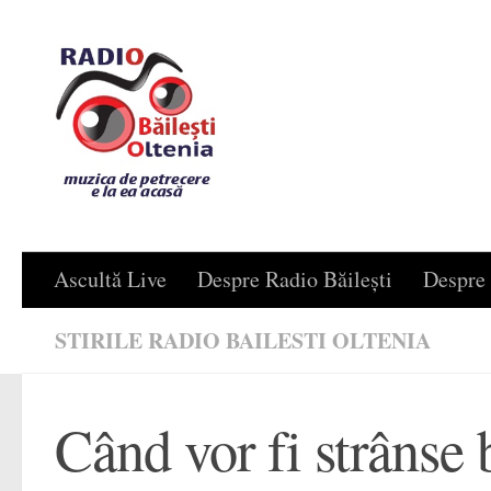
Skip to content
Ascultă Live
Despre Radio Băilești
Despre 
STIRILE RADIO BAILESTI OLTENIA
Când vor fi strânse 