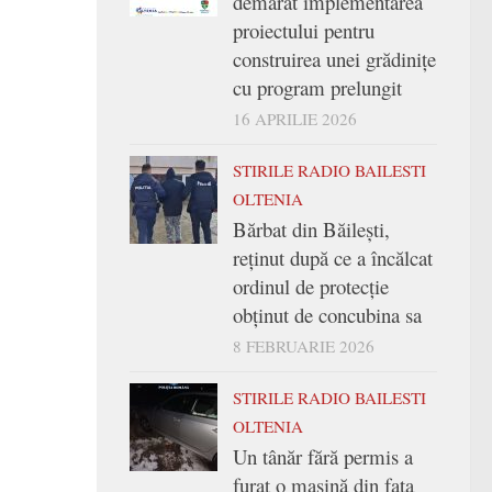
demarat implementarea
proiectului pentru
construirea unei grădinițe
cu program prelungit
16 APRILIE 2026
STIRILE RADIO BAILESTI
OLTENIA
Bărbat din Băilești,
reținut după ce a încălcat
ordinul de protecție
obținut de concubina sa
8 FEBRUARIE 2026
STIRILE RADIO BAILESTI
OLTENIA
Un tânăr fără permis a
furat o mașină din fața