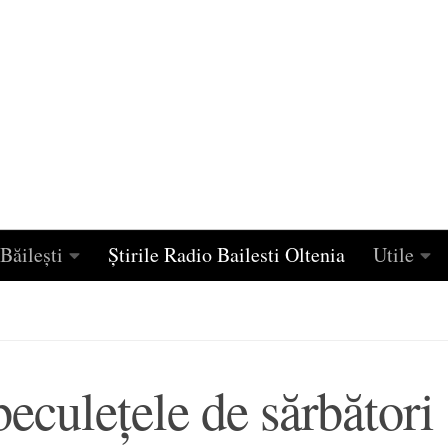
Băilești
Știrile Radio Bailesti Oltenia
Utile
beculeţele de sărbători