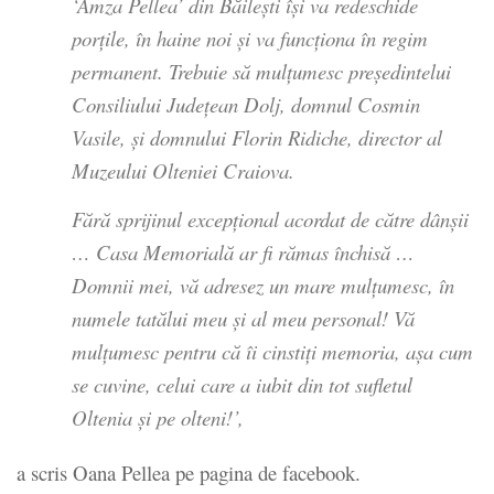
‘Amza Pellea’ din Băileşti îşi va redeschide
porţile, în haine noi şi va funcţiona în regim
permanent. Trebuie să mulţumesc preşedintelui
Consiliului Judeţean Dolj, domnul Cosmin
Vasile, şi domnului Florin Ridiche, director al
Muzeului Olteniei Craiova.
Fără sprijinul excepţional acordat de către dânşii
… Casa Memorială ar fi rămas închisă …
Domnii mei, vă adresez un mare mulţumesc, în
numele tatălui meu şi al meu personal! Vă
mulţumesc pentru că îi cinstiţi memoria, aşa cum
se cuvine, celui care a iubit din tot sufletul
Oltenia şi pe olteni!’,
a scris Oana Pellea pe pagina de facebook.