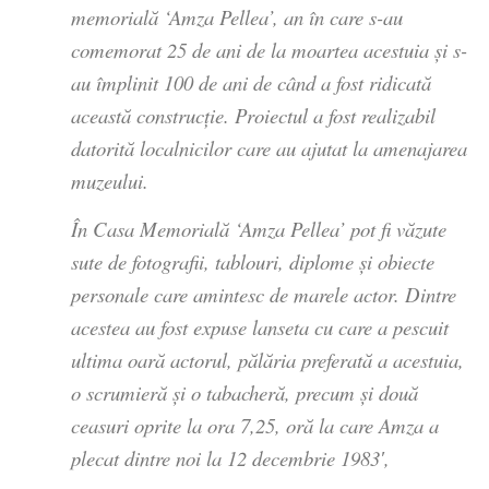
memorială ‘Amza Pellea’, an în care s-au
comemorat 25 de ani de la moartea acestuia şi s-
au împlinit 100 de ani de când a fost ridicată
această construcţie. Proiectul a fost realizabil
datorită localnicilor care au ajutat la amenajarea
muzeului.
În Casa Memorială ‘Amza Pellea’ pot fi văzute
sute de fotografii, tablouri, diplome şi obiecte
personale care amintesc de marele actor. Dintre
acestea au fost expuse lanseta cu care a pescuit
ultima oară actorul, pălăria preferată a acestuia,
o scrumieră şi o tabacheră, precum şi două
ceasuri oprite la ora 7,25, oră la care Amza a
plecat dintre noi la 12 decembrie 1983′,