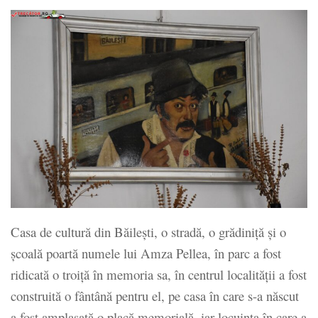
Casa de cultură din Băileşti, o stradă, o grădiniţă şi o
şcoală poartă numele lui Amza Pellea, în parc a fost
ridicată o troiţă în memoria sa, în centrul localităţii a fost
construită o fântână pentru el, pe casa în care s-a născut
a fost amplasată o placă memorială, iar locuinţa în care a