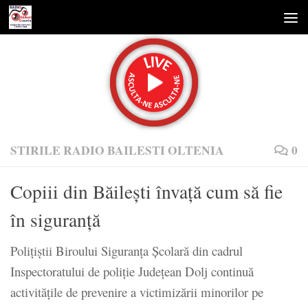
Skip to content
STIRILE RADIO BAILESTI OLTENIA
0
Copiii din Băilești învață cum să fie
în siguranță
Polițiștii Biroului Siguranța Școlară din cadrul
Inspectoratului de poliție Județean Dolj continuă
activităţile de prevenire a victimizării minorilor pe