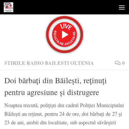
Skip to content
STIRILE RADIO BAILESTI OLTENIA
0
Doi bărbați din Băilești, reținuți
pentru agresiune și distrugere
Noaptea trecută, poliţişti din cadrul Poliției Municipiului
Băilești au reţinut, pentru 24 de ore, doi bărbați de 27 și
23 de ani, ambii din localitate, sub aspectul săvârşirii