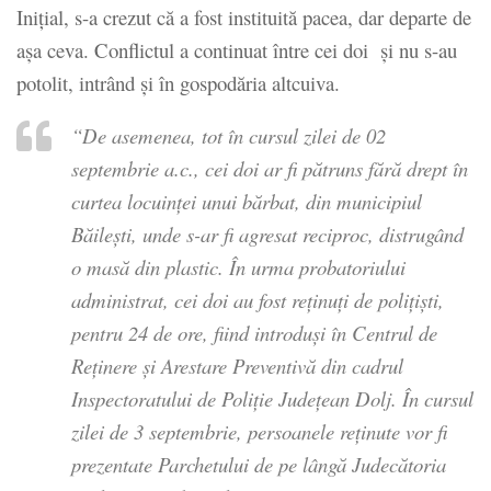
Iniţial, s-a crezut că a fost instituită pacea, dar departe de
aşa ceva. Conflictul a continuat între cei doi şi nu s-au
potolit, intrând şi în gospodăria altcuiva.
“De asemenea, tot în cursul zilei de 02
septembrie a.c., cei doi ar fi pătruns fără drept în
curtea locuinței unui bărbat, din municipiul
Băilești, unde s-ar fi agresat reciproc, distrugând
o masă din plastic. În urma probatoriului
administrat, cei doi au fost reținuți de poliţişti,
pentru 24 de ore, fiind introduși în Centrul de
Reţinere şi Arestare Preventivă din cadrul
Inspectoratului de Poliţie Judeţean Dolj. În cursul
zilei de 3 septembrie, persoanele reținute vor fi
prezentate Parchetului de pe lângă Judecătoria