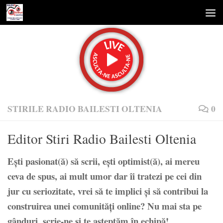
Skip to content
STIRILE RADIO BAILESTI OLTENIA
0
Editor Stiri Radio Bailesti Oltenia
Eşti pasionat(ă) să scrii, eşti optimist(ă), ai mereu
ceva de spus, ai mult umor dar îi tratezi pe cei din
jur cu seriozitate, vrei să te implici şi să contribui la
construirea unei comunități online? Nu mai sta pe
gânduri, scrie-ne şi te aşteptăm în echipă!