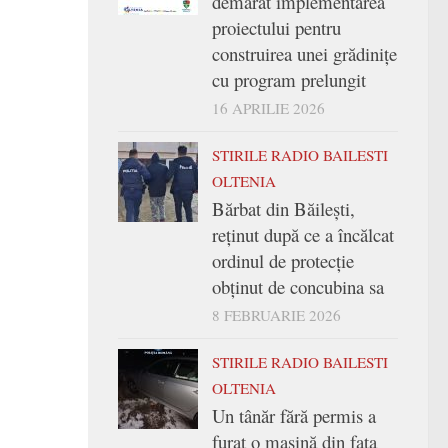
demarat implementarea
proiectului pentru
construirea unei grădinițe
cu program prelungit
16 APRILIE 2026
STIRILE RADIO BAILESTI
OLTENIA
Bărbat din Băilești,
reținut după ce a încălcat
ordinul de protecție
obținut de concubina sa
8 FEBRUARIE 2026
STIRILE RADIO BAILESTI
OLTENIA
Un tânăr fără permis a
furat o mașină din fața