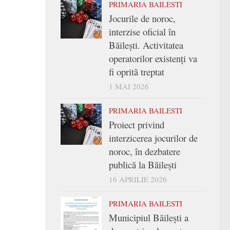
PRIMARIA BAILESTI
Jocurile de noroc,
interzise oficial în
Băilești. Activitatea
operatorilor existenți va
fi oprită treptat
1 MAI 2026
PRIMARIA BAILESTI
Proiect privind
interzicerea jocurilor de
noroc, în dezbatere
publică la Băilești
16 APRILIE 2026
PRIMARIA BAILESTI
Municipiul Băilești a