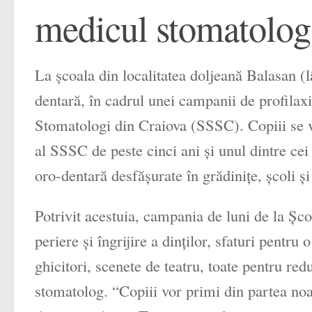
medicul stomatolog
La școala din localitatea doljeană Balasan (l
dentară, în cadrul unei campanii de profilaxi
Stomatologi din Craiova (SSSC). Copiii se 
al SSSC de peste cinci ani și unul dintre cei
oro-dentară desfășurate în grădinițe, școli și
Potrivit acestuia, campania de luni de la Șc
periere și îngrijire a dinților, sfaturi pentr
ghicitori, scenete de teatru, toate pentru red
stomatolog. “Copiii vor primi din partea noast