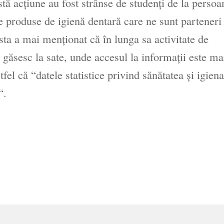
tă acțiune au fost strânse de studenți de la persoa
de produse de igienă dentară care ne sunt parteneri
esta a mai menționat că în lunga sa activitate de
 găsesc la sate, unde accesul la informații este ma
stfel că “datele statistice privind sănătatea și igien
“.