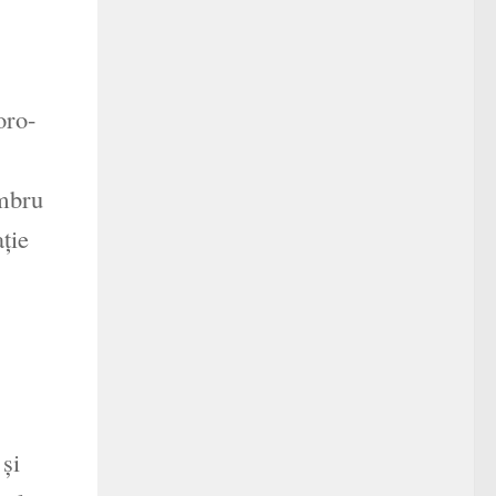
oro-
embru
ție
 și