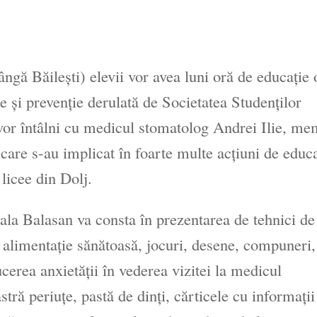
ângă Băilești) elevii vor avea luni oră de educație 
e și prevenție derulată de Societatea Studenților
vor întâlni cu medicul stomatolog Andrei Ilie, m
 care s-au implicat în foarte multe acțiuni de educa
 licee din Dolj.
oala Balasan va consta în prezentarea de tehnici de
u o alimentație sănătoasă, jocuri, desene, compuneri,
ucerea anxietății în vederea vizitei la medicul
ră periuțe, pastă de dinți, cărticele cu informații