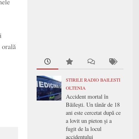
nele
i
a orală
STIRILE RADIO BAILESTI
OLTENIA
Accident mortal în
Băilești. Un tânăr de 18
ani este cercetat după ce
a lovit un pieton și a
fugit de la locul
accidentului