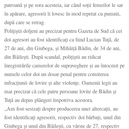
patroană şi pe sora acesteia, iar când soţii femeilor le sar
în apărare, agresorii îi lovesc în mod repetat cu pumnii,
după care se retrag.
Poliţiştii doljeni au precizat pentru Gazeta de Sud că cei
doi agresori au fost identificaţi ca fiind Lucian Tuţă, de
27 de ani, din Giubega, şi Mihăiţă Bădin, de 34 de ani,
din Băileşti. După scandal, poliţiştii au ridicat
înregistrările camerelor de supraveghere şi au întocmit pe
numele celor doi un dosar penal pentru comiterea
infracţiunii de lovire şi alte violenţe. Oamenii legii au
mai precizat că cele patru persoane lovite de Bădin şi
Tuţă au depus plângeri împotriva acestora.
„Am fost sesizaţi despre producerea unei altercaţii, au
fost identificaţi agresorii, respectiv doi bărbaţi, unul din
Giubega şi unul din Băileşti, cu vârste de 27, respectiv