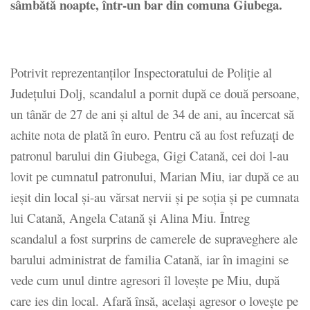
sâmbătă noapte, într-un bar din comuna Giubega.
Potrivit reprezentanţilor Inspectoratului de Poliţie al
Judeţului Dolj, scandalul a pornit după ce două persoane,
un tânăr de 27 de ani şi altul de 34 de ani, au încercat să
achite nota de plată în euro. Pentru că au fost refuzaţi de
patronul barului din Giubega, Gigi Catană, cei doi l-au
lovit pe cumnatul patronului, Marian Miu, iar după ce au
ieşit din local şi-au vărsat nervii şi pe soţia şi pe cumnata
lui Catană, Angela Catană şi Alina Miu. Întreg
scandalul a fost surprins de camerele de supraveghere ale
barului administrat de familia Catană, iar în imagini se
vede cum unul dintre agresori îl loveşte pe Miu, după
care ies din local. Afară însă, acelaşi agresor o loveşte pe