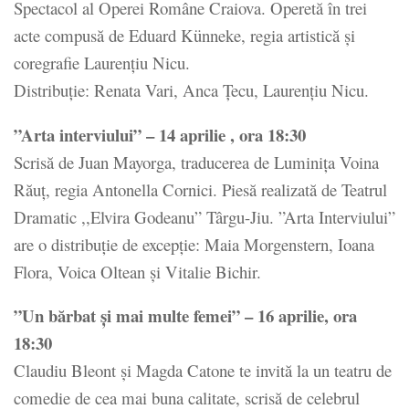
Spectacol al Operei Române Craiova. Operetă în trei
acte compusă de Eduard Künneke, regia artistică și
coregrafie Laurențiu Nicu.
Distribuție: Renata Vari, Anca Țecu, Laurențiu Nicu.
”Arta interviului” – 14 aprilie , ora 18:30
Scrisă de Juan Mayorga, traducerea de Luminița Voina
Răuț, regia Antonella Cornici. Piesă realizată de Teatrul
Dramatic ,,Elvira Godeanu” Târgu-Jiu. ”Arta Interviului”
are o distribuție de excepție: Maia Morgenstern, Ioana
Flora, Voica Oltean și Vitalie Bichir.
”Un bărbat și mai multe femei” – 16 aprilie, ora
18:30
Claudiu Bleont și Magda Catone te invită la un teatru de
comedie de cea mai buna calitate, scrisă de celebrul