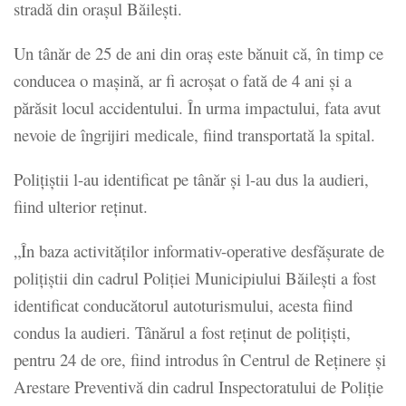
stradă din orașul Băilești.
Un tânăr de 25 de ani din oraș este bănuit că, în timp ce
conducea o mașină, ar fi acroșat o fată de 4 ani și a
părăsit locul accidentului. În urma impactului, fata avut
nevoie de îngrijiri medicale, fiind transportată la spital.
Polițiștii l-au identificat pe tânăr și l-au dus la audieri,
fiind ulterior reținut.
„În baza activităților informativ-operative desfășurate de
polițiștii din cadrul Poliției Municipiului Băilești a fost
identificat conducătorul autoturismului, acesta fiind
condus la audieri. Tânărul a fost reținut de polițiști,
pentru 24 de ore, fiind introdus în Centrul de Reținere și
Arestare Preventivă din cadrul Inspectoratului de Poliție