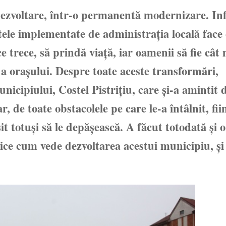
 dezvoltare, într-o permanentă modernizare. In
tele implementate de administraţia locală face
ce trece, să prindă viaţă, iar oamenii să fie cât
ră a oraşului. Despre toate aceste transformări,
nicipiului, Costel Pistriţiu, care şi-a amintit 
de toate obstacolele pe care le-a întâlnit, fii
it totuşi să le depăşească. A făcut totodată şi o
plice cum vede dezvoltarea acestui municipiu, şi