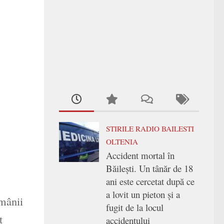
STIRILE RADIO BAILESTI
OLTENIA
Accident mortal în
Băilești. Un tânăr de 18
ani este cercetat după ce
a lovit un pieton și a
ămânii
fugit de la locul
t
accidentului