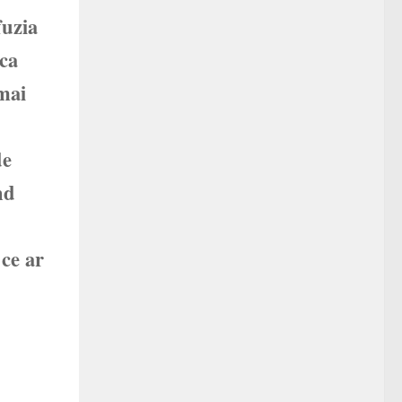
fuzia
 ca
 mai
de
nd
 ce ar