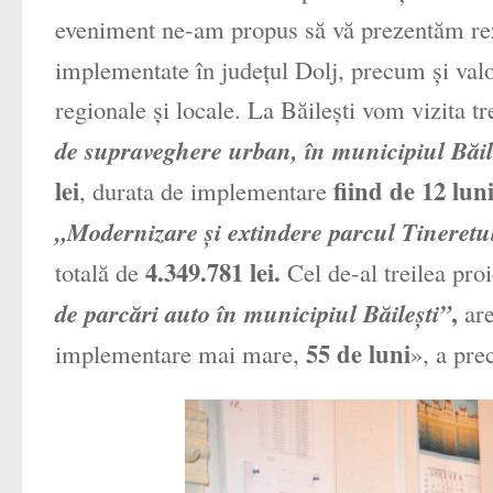
eveniment ne-am propus să vă prezentăm rezul
implementate în judeţul Dolj, precum şi valo
regionale şi locale. La Băileşti vom vizita 
de supraveghere urban, în municipiul Băil
lei
fiind de 12 lun
, durata de implementare
„Modernizare şi extindere parcul Tineretul
4.349.781 lei.
totală de
Cel de-al treilea pro
,
de parcări auto în municipiul Băileşti”
are
55 de luni
implementare mai mare,
», a pre