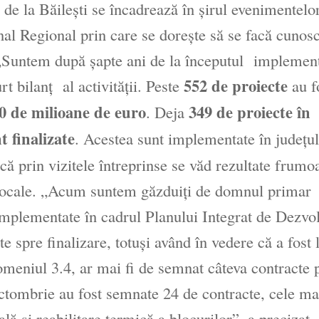
 de la Băileşti se încadrează în şirul evenimentelo
l Regional prin care se doreşte să se facă cunos
„Suntem după şapte ani de la începutul implement
552 de proiecte
t bilanţ al activităţii. Peste
au f
0 de milioane de euro
349 de proiecte în
. Deja
t finalizate
. Acestea sunt implementate în judeţul
ă prin vizitele întreprinse se văd rezultate frumo
 locale. „Acum suntem găzduiţi de domnul primar
t implementate în cadrul Planului Integrat de Dezvo
 spre finalizare, totuşi având în vedere că a fost 
domeniul 3.4, ar mai fi de semnat câteva contracte 
 octombrie au fost semnate 24 de contracte, cele ma
lă şi reabilitare termică a blocurilor”, a precizat