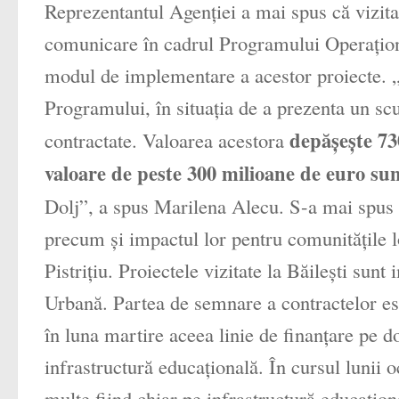
Reprezentantul Agenţiei a mai spus că vizita
comunicare în cadrul Programului Operaţiona
modul de implementare a acestor proiecte. 
Programului, în situaţia de a prezenta un scur
depăşeşte 73
contractate. Valoarea acestora
valoare de peste 300 milioane de euro sun
Dolj”, a spus Marilena Alecu. S-a mai spus c
precum şi impactul lor pentru comunităţile
Pistriţiu. Proiectele vizitate la Băileşti sun
Urbană. Partea de semnare a contractelor este
în luna martire aceea linie de finanţare pe 
infrastructură educaţională. În cursul lunii
multe fiind chiar pe infrastructură educaţiona