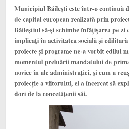
Municipiul Băileşti este într-o continuă
de capital european realizată prin proiec
Băileştiul să-şi schimbe înfăţişarea pe zi 
implicaţi în activitatea socială şi edilita
proiecte şi programe ne-a vorbit edilul mu
momentul preluării mandatului de primar, 
novice în ale administraţiei, şi cum a reuş
proiecţie a viitorului, el a încercat să ex
dori de la concetăţenii săi.