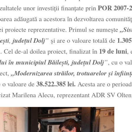
POR 2007-2
tatele unor investiţii finanţate prin
area adăugată a acestora în dezvoltarea comunităţ
trei proiecte reprezentative. Primul se numeşte
„Si
1.305
eşti
,
judeţul Dolj
”
şi are o valoare totală de
i
19 de luni
. Cel de-al doilea proiect, finalizat în
, 
ui în municipiul Băileşti, judeţul Dolj
”
, cu o va
iect,
„Modernizarea străilor, trotuarelor şi înfiin
38.522.385 lei.
 o valoare de
Acesta are o perioad
cizat Marilena Alecu, reprezentant ADR SV Olten