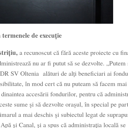
 termenele de execuţie
triţiu,
a recunoscut că fără aceste proiecte cu fin
ministrează nu ar fi putut să se dezvolte. „Putem 
ADR SV Oltenia alături de alţi beneficiari ai fondu
posibilitate, în mod cert că nu puteam să facem mai
dinaintea accesării fondurilor, pentru că administr
ceste sume şi să dezvolte oraşul, în special pe par
Primarul a mai deschis şi subiectul legat de suprap
Apă şi Canal, şi a spus că administraţia locală se