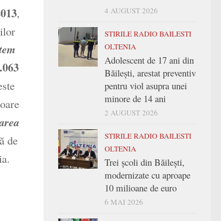
013
4 AUGUST 2026
,
ilor
STIRILE RADIO BAILESTI
OLTENIA
stem
Adolescent de 17 ani din
.063
Băilești, arestat preventiv
este
pentru viol asupra unei
minore de 14 ani
loare
2 AUGUST 2026
ţarea
STIRILE RADIO BAILESTI
ă de
OLTENIA
ia.
Trei şcoli din Băileşti,
modernizate cu aproape
10 milioane de euro
6 MAI 2026