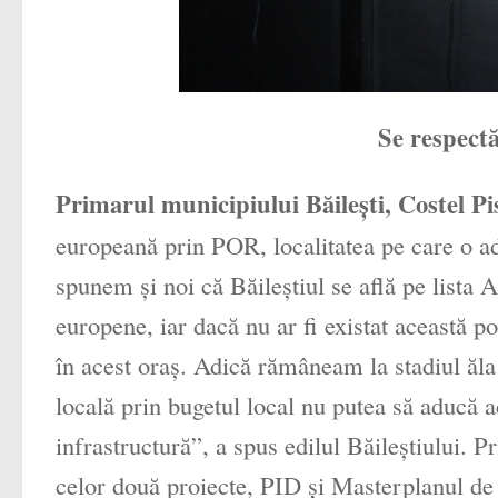
Se respectă
Primarul municipiului Băileşti, Costel Pis
europeană prin POR, localitatea pe care o ad
spunem şi noi că Băileştiul se află pe lista 
europene, iar dacă nu ar fi existat această 
în acest oraş. Adică rămâneam la stadiul ăla 
locală prin bugetul local nu putea să aducă a
infrastructură”, a spus edilul Băileştiului. 
celor două proiecte, PID şi Masterplanul de 