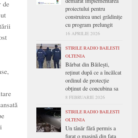
demarat implementarea
r de
proiectului pentru
cut
construirea unei grădinițe
cu program prelungit
ării
16 APRILIE 2026
ost
STIRILE RADIO BAILESTI
OLTENIA
Bărbat din Băilești,
ase,
reținut după ce a încălcat
ordinul de protecție
obținut de concubina sa
ltare
8 FEBRUARIE 2026
lansată
STIRILE RADIO BAILESTI
pe
OLTENIA
i
Un tânăr fără permis a
furat o mașină din fața