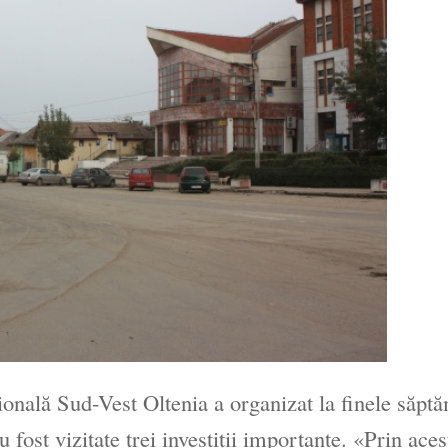
nală Sud-Vest Oltenia a organizat la finele săpt
 fost vizitate trei investiţii importante. «Prin aces