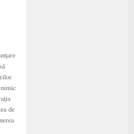
anţare
să
rilor
 nimic
aţia
tea de
unerea