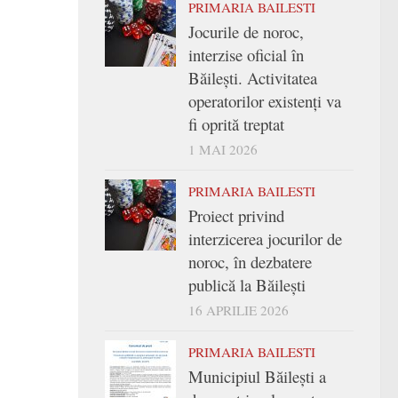
PRIMARIA BAILESTI
Jocurile de noroc,
interzise oficial în
Băilești. Activitatea
operatorilor existenți va
fi oprită treptat
1 MAI 2026
PRIMARIA BAILESTI
Proiect privind
interzicerea jocurilor de
noroc, în dezbatere
publică la Băilești
16 APRILIE 2026
PRIMARIA BAILESTI
Municipiul Băilești a