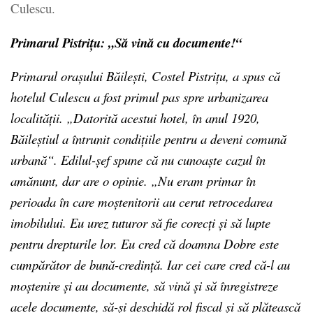
Culescu.
Primarul Pistrițu: „Să vină cu documente!“
Primarul orașului Băilești, Costel Pistrițu, a spus că
hotelul Culescu a fost primul pas spre urbanizarea
localității. „Datorită acestui hotel, în anul 1920,
Băileștiul a întrunit condițiile pentru a deveni comună
urbană“. Edilul-șef spune că nu cunoaște cazul în
amănunt, dar are o opinie. „Nu eram primar în
perioada în care moștenitorii au cerut retrocedarea
imobilului. Eu urez tuturor să fie corecți și să lupte
pentru drepturile lor. Eu cred că doamna Dobre este
cumpărător de bună-credință. Iar cei care cred că-l au
moștenire și au documente, să vină și să înregistreze
acele documente, să-și deschidă rol fiscal și să plătească