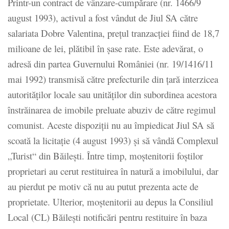
Printr-un contract de vânzare-cumpărare (nr. 1466/9
august 1993), activul a fost vândut de Jiul SA către
salariata Dobre Valentina, prețul tranzacției fiind de 18,7
milioane de lei, plătibil în șase rate. Este adevărat, o
adresă din partea Guvernului României (nr. 19/1416/11
mai 1992) transmisă către prefecturile din țară interzicea
autorităților locale sau unităților din subordinea acestora
înstrăinarea de imobile preluate abuziv de către regimul
comunist. Aceste dispoziții nu au împiedicat Jiul SA să
scoată la licitație (4 august 1993) și să vândă Complexul
„Turist“ din Băilești. Între timp, moștenitorii foștilor
proprietari au cerut restituirea în natură a imobilului, dar
au pierdut pe motiv că nu au putut prezenta acte de
proprietate. Ulterior, moștenitorii au depus la Consiliul
Local (CL) Băilești notificări pentru restituire în baza