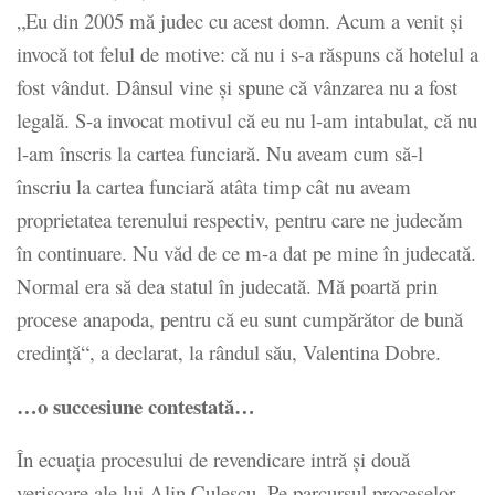
„Eu din 2005 mă judec cu acest domn. Acum a venit și
invocă tot felul de motive: că nu i s-a răspuns că hotelul a
fost vândut. Dânsul vine și spune că vânzarea nu a fost
legală. S-a invocat motivul că eu nu l-am intabulat, că nu
l-am înscris la cartea funciară. Nu aveam cum să-l
înscriu la cartea funciară atâta timp cât nu aveam
proprietatea terenului respectiv, pentru care ne judecăm
în continuare. Nu văd de ce m-a dat pe mine în judecată.
Normal era să dea statul în judecată. Mă poartă prin
procese anapoda, pentru că eu sunt cumpărător de bună
credință“, a declarat, la rândul său, Valentina Dobre.
…o succesiune contestată…
În ecuația procesului de revendicare intră și două
verișoare ale lui Alin Culescu. Pe parcursul proceselor,