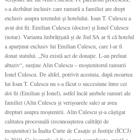
s-a dezbătut inclusiv care ramură a familiei are drept
exclusiv asupra terenului și hotelului. Ioan T. Culescu a
avut doi fii: Emilian Culescu (doctor) și Ionel Culescu
(notar). Varianta îmbrățișată și de Jiul SA ar fi că hotelul
a aparținut exclusiv lui Emilian Culescu, care l-ar fi
donat statului. „Nu există act de donație. L-au preluat
abuziv“, susține Alin Culescu – moștenitorul ramurii
Ionel Culescu. De altfel, potrivit acestuia, după moartea
lui Ioan T. Culescu nu s-a făcut o succesiune între cei
doi fii (Emilian și Ionel), astfel încât ambele ramuri ale
familiei (Alin Culescu și verișoarele sale) ar avea
drepturi asupra moștenirii. Alin Culescu și-a câștigat
calitatea procesuală (recunoașterea calității de
moștenitor) la Înalta Curte de Casație și Justiție (ÎCCJ)
în 2010. Ca lucrurile să fie și mai complicate, există o