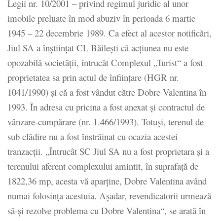
Legii nr. 10/2001 – privind regimul juridic al unor
imobile preluate în mod abuziv în perioada 6 martie
1945 – 22 decembrie 1989. Ca efect al acestor notificări,
Jiul SA a înștiințat CL Băilești că acțiunea nu este
opozabilă societății, întrucât Complexul „Turist“ a fost
proprietatea sa prin actul de înființare (HGR nr.
1041/1990) și că a fost vândut către Dobre Valentina în
1993. În adresa cu pricina a fost anexat și contractul de
vânzare-cumpărare (nr. 1.466/1993). Totuși, terenul de
sub clădire nu a fost înstrăinat cu ocazia acestei
tranzacții. „Întrucât SC Jiul SA nu a fost proprietara și a
terenului aferent complexului amintit, în suprafață de
1822,36 mp, acesta vă aparține, Dobre Valentina având
numai folosința acestuia. Așadar, revendicatorii urmează
să-și rezolve problema cu Dobre Valentina“, se arată în