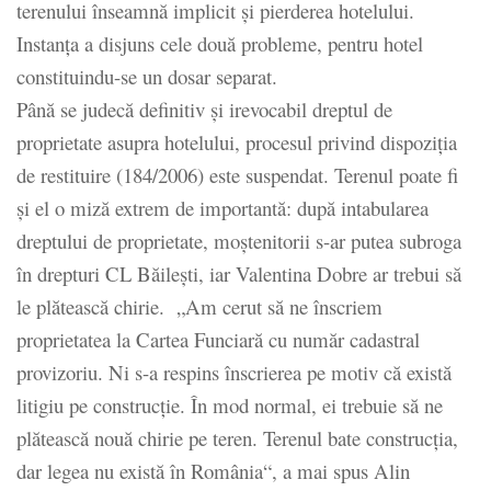
terenului înseamnă implicit și pierderea hotelului.
Instanța a disjuns cele două probleme, pentru hotel
constituindu-se un dosar separat.
Până se judecă definitiv și irevocabil dreptul de
proprietate asupra hotelului, procesul privind dispoziția
de restituire (184/2006) este suspendat. Terenul poate fi
și el o miză extrem de importantă: după intabularea
dreptului de proprietate, moștenitorii s-ar putea subroga
în drepturi CL Băilești, iar Valentina Dobre ar trebui să
le plătească chirie. „Am cerut să ne înscriem
proprietatea la Cartea Funciară cu număr cadastral
provizoriu. Ni s-a respins înscrierea pe motiv că există
litigiu pe construcție. În mod normal, ei trebuie să ne
plătească nouă chirie pe teren. Terenul bate construcția,
dar legea nu există în România“, a mai spus Alin