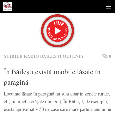
Skip to content
STIRILE RADIO BAILESTI OLTENIA
0
În Băileşti există imobile lăsate în
paragină
Locuinţe lăsate în paragină nu sunt doar în zonele rurale,
ci şi în micile orăşele din Dolj. În Băileşti, de exemplu,
există aproximativ 50 de case care mare parte a anului nu