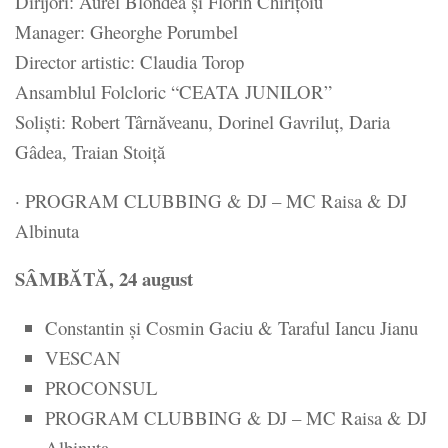
Dirijori: Aurel Blondea și Florin Chirițoiu
Manager: Gheorghe Porumbel
Director artistic: Claudia Torop
Ansamblul Folcloric “CEATA JUNILOR”
Soliști: Robert Târnăveanu, Dorinel Gavriluț, Daria
Gâdea, Traian Stoiță
· PROGRAM CLUBBING & DJ – MC Raisa & DJ
Albinuta
SÂMBĂTĂ, 24 august
Constantin și Cosmin Gaciu & Taraful Iancu Jianu
VESCAN
PROCONSUL
PROGRAM CLUBBING & DJ – MC Raisa & DJ
Albinuta