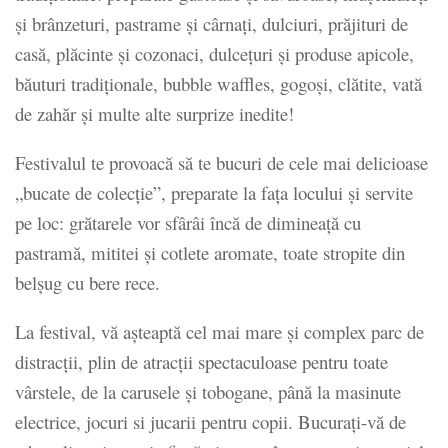
și brânzeturi, pastrame și cârnați, dulciuri, prăjituri de
casă, plăcinte și cozonaci, dulcețuri și produse apicole,
băuturi tradiționale, bubble waffles, gogoși, clătite, vată
de zahăr și multe alte surprize inedite!
Festivalul te provoacă să te bucuri de cele mai delicioase
„bucate de colecție”, preparate la fața locului și servite
pe loc: grătarele vor sfârâi încă de dimineață cu
pastramă, mititei și cotlete aromate, toate stropite din
belșug cu bere rece.
La festival, vă așteaptă cel mai mare și complex parc de
distracții, plin de atracții spectaculoase pentru toate
vârstele, de la carusele și tobogane, până la masinute
electrice, jocuri si jucarii pentru copii. Bucurați-vă de