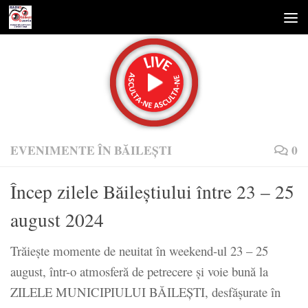
Skip to content
EVENIMENTE ÎN BĂILEȘTI
0
Încep zilele Băileștiului între 23 – 25
august 2024
Trăiește momente de neuitat în weekend-ul 23 – 25
august, într-o atmosferă de petrecere și voie bună la
ZILELE MUNICIPIULUI BĂILEȘTI, desfășurate în