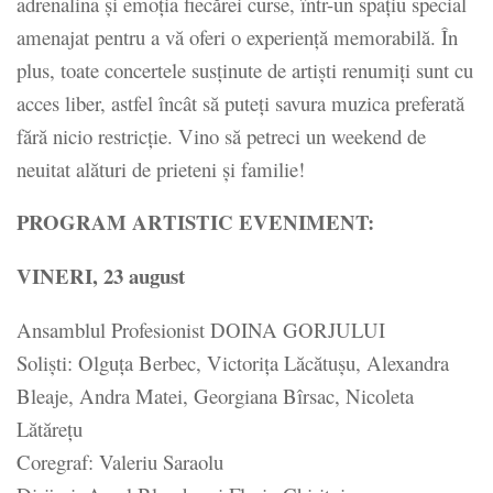
adrenalina și emoția fiecărei curse, într-un spațiu special
amenajat pentru a vă oferi o experiență memorabilă. În
plus, toate concertele susținute de artiști renumiți sunt cu
acces liber, astfel încât să puteți savura muzica preferată
fără nicio restricție. Vino să petreci un weekend de
neuitat alături de prieteni și familie!
PROGRAM ARTISTIC EVENIMENT:
VINERI, 23 august
Ansamblul Profesionist DOINA GORJULUI
Soliști: Olguța Berbec, Victorița Lăcătușu, Alexandra
Bleaje, Andra Matei, Georgiana Bîrsac, Nicoleta
Lătărețu
Coregraf: Valeriu Saraolu