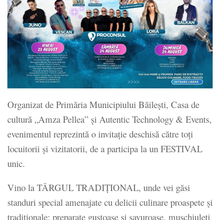
Organizat de Primăria Municipiului Băilești, Casa de
cultură „Amza Pellea” și Autentic Technology & Events,
evenimentul reprezintă o invitație deschisă către toți
locuitorii și vizitatorii, de a participa la un FESTIVAL
unic.
Vino la TÂRGUL TRADIȚIONAL, unde vei găsi
standuri special amenajate cu delicii culinare proaspete și
tradiționale: preparate gustoase și savuroase, mușchiuleți