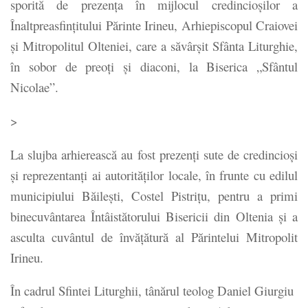
sporită de prezenţa în mijlocul credincioşilor a
Înaltpreasfinţitului Părinte Irineu, Arhiepiscopul Craiovei
şi Mitropolitul Olteniei, care a săvârşit Sfânta Liturghie,
în sobor de preoţi şi diaconi, la Biserica „Sfântul
Nicolae”.
>
La slujba arhierească au fost prezenţi sute de credincioşi
şi reprezentanţi ai autorităţilor locale, în frunte cu edilul
municipiului Băileşti, Costel Pistriţu, pentru a primi
binecuvântarea Întâistătorului Bisericii din Oltenia şi a
asculta cuvântul de învăţătură al Părintelui Mitropolit
Irineu.
În cadrul Sfintei Liturghii, tânărul teolog Daniel Giurgiu