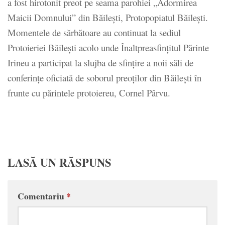
a fost hirotonit preot pe seama parohiei „Adormirea
Maicii Domnului” din Băileşti, Protopopiatul Băileşti.
Momentele de sărbătoare au continuat la sediul
Protoieriei Băileşti acolo unde Înaltpreasfinţitul Părinte
Irineu a participat la slujba de sfinţire a noii săli de
conferinţe oficiată de soborul preoţilor din Băileşti în
frunte cu părintele protoiereu, Cornel Pârvu.
LASĂ UN RĂSPUNS
Comentariu
*